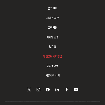
법적 고지
서비스 약관
고객지원
이메일 인증
접근성
개인정보 처리방침
연차보고서
커뮤니티 서약
트위터에서
Follow
Follow
링크드인으로
페이스북에서
유튜브에서
시청하기
팔로우하기
us
us
공유하기
팔로우하기
on
on
Instagram
Tiktok