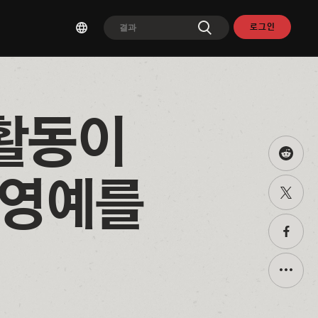
로그인
활동이 
Share
this
on
영예를 
트위터
Reddit
공유하
페이스
공유하
Toggle
additio
sharing
options