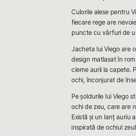
Culorile alese pentru Vi
fiecare rege are nevoie
puncte cu vârfuri de u
Jacheta lui Viego are o
design matlasat în romb
cleme aurii la capete. 
ochi, înconjurat de în
Pe șoldurile lui Viego
ochi de zeu, care are r
Există și un lanț auriu
inspirată de ochiul zeul