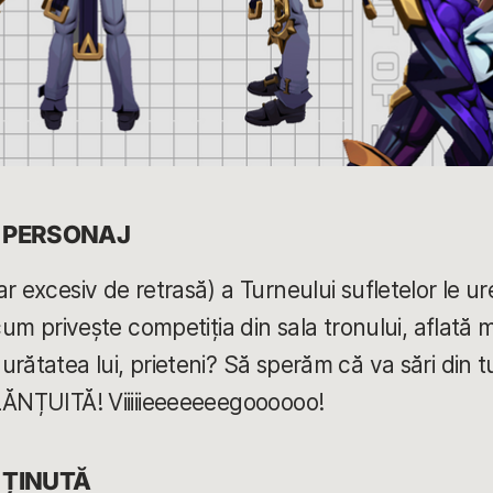
E PERSONAJ
r excesiv de retrasă) a Turneului sufletelor le u
 cum privește competiția din sala tronului, aflată 
rătatea lui, prieteni? Să sperăm că va sări din tu
LĂNȚUITĂ! Viiiiieeeeeeegoooooo!
 ȚINUTĂ