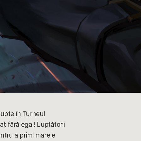
lupte în Turneul
t fără egal! Luptătorii
entru a primi marele