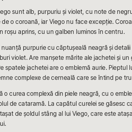
ego sunt alb, purpuriu și violet, cu note de negru 
 de o coroană, iar Viego nu face excepție. Coroa
n roșu aprins, cu un galben luminos în centru.
 nuanță purpurie cu căptușeală neagră și detalii a
uri violet. Are manșete mărite ale jachetei și un
Pe spatele jachetei are o emblemă aurie. Pieptul l
semne complexe de cerneală care se întind pe tru
 stă o curea complexă din piele neagră, cu o embl
olul de cataramă. La capătul curelei se găsesc ca
 atașat de șoldul stâng al lui Viego, care este ata
ui.