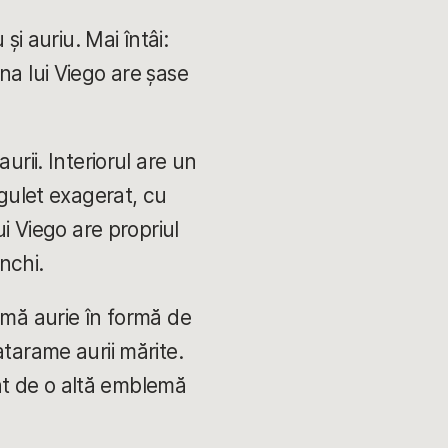
și auriu. Mai întâi:
na lui Viego are șase
urii. Interiorul are un
 gulet exagerat, cu
ui Viego are propriul
nchi.
emă aurie în formă de
tarame aurii mărite.
șat de o altă emblemă