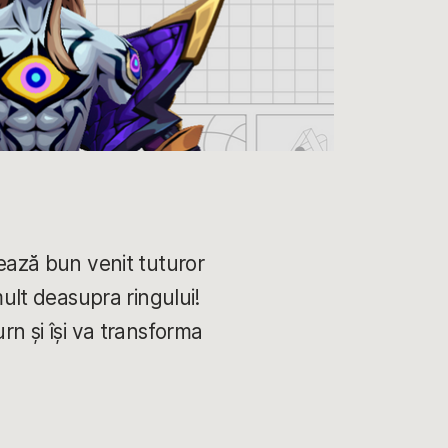
rează bun venit tuturor
mult deasupra ringului!
rn și își va transforma