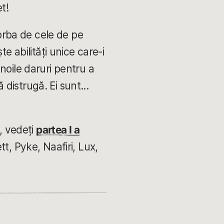
t!
vorba de cele de pe
e abilități unice care-i
c noile daruri pentru a
 distrugă. Ei sunt...
, vedeți
partea I a
t, Pyke, Naafiri, Lux,