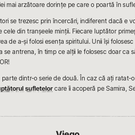
lei mai arzătoare dorințe pe care o poartă în sufle
tori se trezesc prin încercări, indiferent dacă e 
cele din tranșeele minții. Fiecare luptător primeșt
a de a-și folosi esența spiritului. Unii își foloses
a se antrena, în timp ce alții le folosesc doar ca să
OR!
parte dintr-o serie de două. În caz că ați ratat-o
ptătorul sufletelor
care îi acoperă pe Samira, Set
Viego