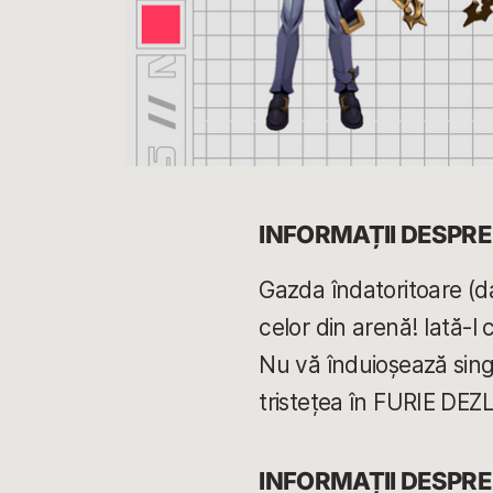
INFORMAȚII DESPR
Gazda îndatoritoare (da
celor din arenă! Iată-l
Nu vă înduioșează singu
tristețea în FURIE DEZ
INFORMAȚII DESPRE