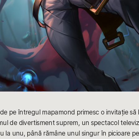
e de pe întregul mapamond primesc o invitație să 
mul de divertisment suprem, un spectacol televiza
unu la unu, până rămâne unul singur în picioare p