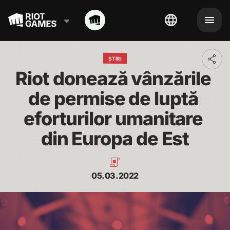
ȘTIRI
Toggl
addit
Riot donează vânzările 
shari
optio
de permise de luptă 
eforturilor umanitare 
din Europa de Est
05.03.2022