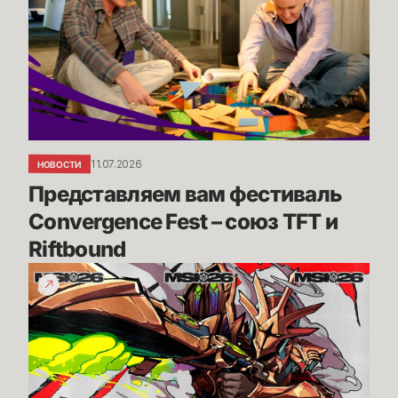
фестиваль
Convergence
Fest
–
союз
TFT
и
Riftbound
11.07.2026
НОВОСТИ
Представляем вам фестиваль 
Convergence Fest – союз TFT и 
Riftbound
Заяви
о
победе
|
MSI
2026