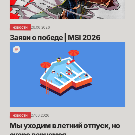
26.06.2026
НОВОСТИ
Заяви о победе | MSI 2026
Мы
уходим
в
летний
отпуск,
но
скоро
вернемся
27.06.2026
НОВОСТИ
Мы уходим в летний отпуск, но 
скоро вернемся 