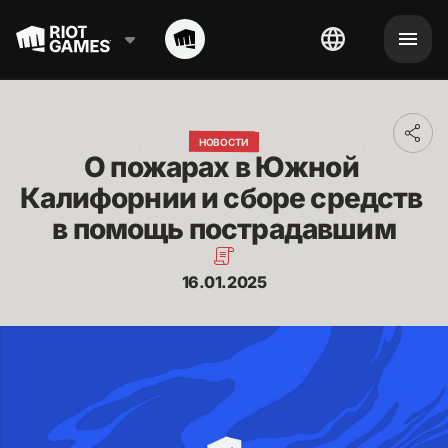
Toggl
НОВОСТИ
addit
О пожарах в Южной 
shari
optio
Калифорнии и сборе средств 
в помощь пострадавшим
16.01.2025