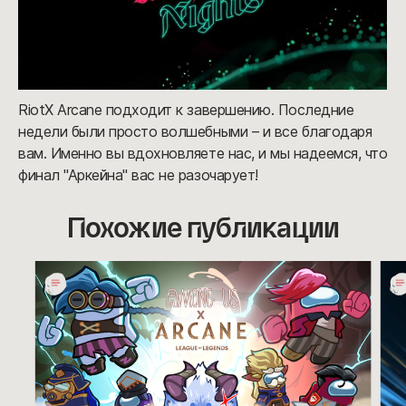
RiotX Arcane подходит к завершению. Последние
недели были просто волшебными – и все благодаря
вам. Именно вы вдохновляете нас, и мы надеемся, что
финал "Аркейна" вас не разочарует!
Похожие публикации
Персонажи
Поз
из
с
"Аркейна"
Дн
в
про
Among Us