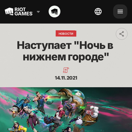
НОВОСТИ
Toggl
addit
Наступает "Ночь в 
shari
optio
нижнем городе"
14.11.2021