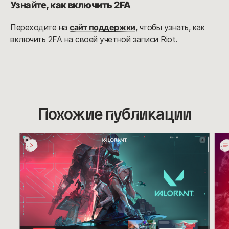
Узнайте, как включить 2FA
Переходите на
сайт поддержки
, чтобы узнать, как
включить 2FA на своей учетной записи Riot.
Похожие публикации
Новый
При
клиент
Riot
Riot
Mobi
на
Пок
подходе
Lea