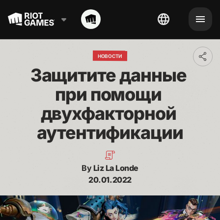
НОВОСТИ
Toggl
addit
Защитите данные 
shari
optio
при помощи 
двухфакторной 
аутентификации
By
Liz La Londe
20.01.2022