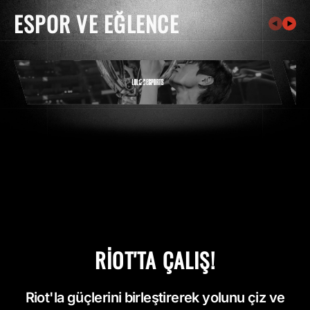
ESPOR VE EĞLENCE
RIOT'TA ÇALIŞ!
Riot'la güçlerini birleştirerek yolunu çiz ve