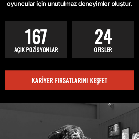
oyuncular için unutulmaz deneyimler oluştur.
167
24
AÇIK POZİSYONLAR
OFISLER
KARIYER FIRSATLARINI KEŞFET