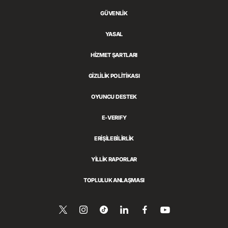
GÜVENLİK
YASAL
HİZMET ŞARTLARI
GİZLİLİK POLİTİKASI
OYUNCU DESTEK
E-VERIFY
ERIŞILEBILIRLIK
YILLIK RAPORLAR
TOPLULUK ANLAŞMASI
Bizi
Follow
Follow
LinkedIn’de
Bizi
YouTube’da
İzle
Twitter’da
us
us
Paylaş
Facebook’ta
Takip
on
on
Takip