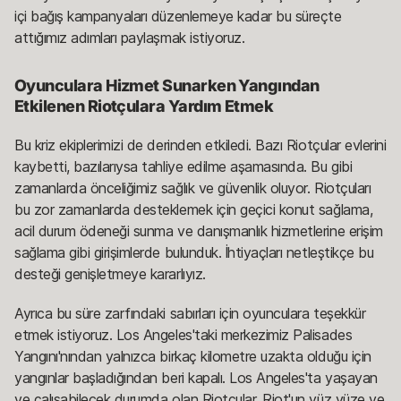
içi bağış kampanyaları düzenlemeye kadar bu süreçte
attığımız adımları paylaşmak istiyoruz.
Oyunculara Hizmet Sunarken Yangından
Etkilenen Riotçulara Yardım Etmek
Bu kriz ekiplerimizi de derinden etkiledi. Bazı Riotçular evlerini
kaybetti, bazılarıysa tahliye edilme aşamasında. Bu gibi
zamanlarda önceliğimiz sağlık ve güvenlik oluyor. Riotçuları
bu zor zamanlarda desteklemek için geçici konut sağlama,
acil durum ödeneği sunma ve danışmanlık hizmetlerine erişim
sağlama gibi girişimlerde bulunduk. İhtiyaçları netleştikçe bu
desteği genişletmeye kararlıyız.
Ayrıca bu süre zarfındaki sabırları için oyunculara teşekkür
etmek istiyoruz. Los Angeles'taki merkezimiz Palisades
Yangını'nından yalnızca birkaç kilometre uzakta olduğu için
yangınlar başladığından beri kapalı. Los Angeles'ta yaşayan
ve çalışabilecek durumda olan Riotçular, Riot'un yüz yüze ve