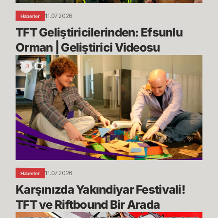
11.07.2026
Haberler
TFT Geliştiricilerinden: Efsunlu 
Orman | Geliştirici Videosu
Karşınızda
Yakındiyar
Festivali!
TFT
ve
Riftbound
Bir
Arada
11.07.2026
Haberler
Karşınızda Yakındiyar Festivali! 
TFT ve Riftbound Bir Arada
Kararını