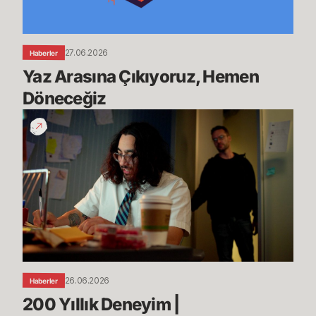
27.06.2026
Haberler
Yaz Arasına Çıkıyoruz, Hemen 
Döneceğiz
200
Yıllık
Deneyim
|
Geliştiricilerden
-
League
of
Legends
26.06.2026
Haberler
200 Yıllık Deneyim | 