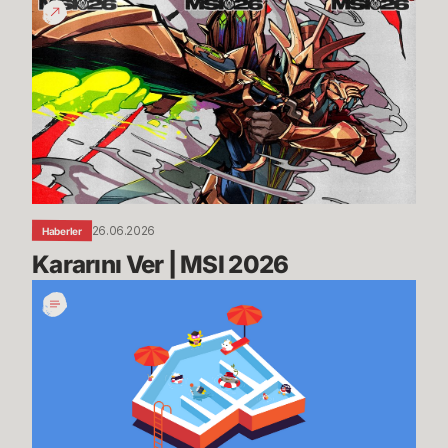
Ver
|
MSI
2026
26.06.2026
Haberler
Kararını Ver | MSI 2026
Yaz
Arasına
Çıkıyoruz,
Hemen
Döneceğiz