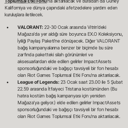
Toplumsal Etki Fonu
'na aktarılacak ve buradan da Güney
Kaliforniya ve dünya çapındaki afetzedelere yardım eden
kuruluşlara iletilecek.
VALORANT:
22-30 Ocak arasında Vitrin'deki
Mağaza'da yer aldığı süre boyunca EX.O Koleksiyonu,
İyiliği Paylaş Paketi'ne dönüşecek. Diğer VALORANT
bağış kampanyalarına benzer bir biçimde bu süre
zarfında paketteki silah görünümleri ve
aksesuarlardan elde edilen gelirler ImpactAssets
sponsorluğundaki ve bağışçı tavsiyeli bir fon hesabı
olan Riot Games Toplumsal Etki Fonu'na aktarılacak.
League of Legends:
23 Ocak saat 23.00 ile 5 Şubat
22.59 arasında İtfaiyeci Tristana kostümünden (Bu
hatıra kostüm bağış kampanyası için yeniden
Mağaza'ya geliyor.) elde edilen gelirler ImpactAssets
sponsorluğundaki ve bağışçı tavsiyeli bir fon hesabı
olan Riot Games Toplumsal Etki Fonu'na aktarılacak.