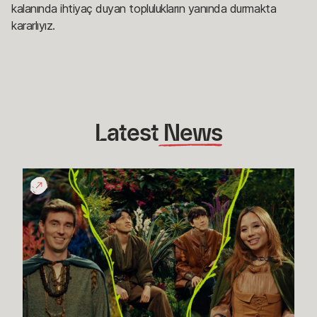
kalanında ihtiyaç duyan toplulukların yanında durmakta
kararlıyız.
Latest
 News
TFT
Geliştiricilerinden:
Efsunlu
Orman
|
Geliştirici
Videosu