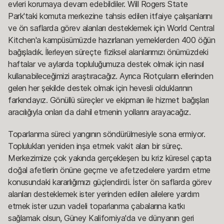
evleri korumaya devam edebildiler. Will Rogers State
Park'taki komuta merkezine tahsis edilen itfaiye çalışanlarını
ve ön saflarda görev alanları desteklemek için World Central
Kitchen'a kampüsümüzde hazırlanan yemeklerden 400 öğün
bağışladık. İlerleyen süreçte fiziksel alanlarımızı önümüzdeki
haftalar ve aylarda topluluğumuza destek olmak için nasıl
kullanabileceğimizi araştıracağız. Ayrıca Riotçuların ellerinden
gelen her şekilde destek olmak için hevesli olduklarının
farkındayız. Gönüllü süreçler ve ekipman ile hizmet bağışları
aracılığıyla onları da dahil etmenin yollarını arayacağız.
Toparlanma süreci yangının söndürülmesiyle sona ermiyor.
Toplulukları yeniden inşa etmek vakit alan bir süreç.
Merkezimize çok yakında gerçekleşen bu kriz küresel çapta
doğal afetlerin önüne geçme ve afetzedelere yardım etme
konusundaki kararlığımızı güçlendirdi. İster ön saflarda görev
alanları desteklemek ister yerinden edilen ailelere yardım
etmek ister uzun vadeli toparlanma çabalarına katkı
sağlamak olsun, Güney Kaliforniya'da ve dünyanın geri