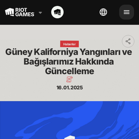
Toggl
Haberler
addit
Güney Kaliforniya Yangınları ve 
shari
optio
Bağışlarımız Hakkında 
Güncelleme
16.01.2025