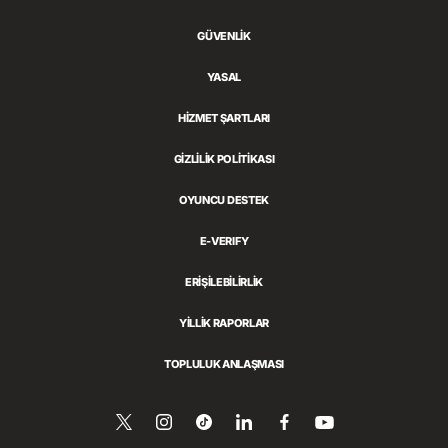
GÜVENLİK
YASAL
HİZMET ŞARTLARI
GİZLİLİK POLİTİKASI
OYUNCU DESTEK
E-VERIFY
ERIŞILEBILIRLIK
YILLIK RAPORLAR
TOPLULUK ANLAŞMASI
Bizi
Follow
Follow
LinkedIn’de
Bizi
YouTube’da
İzle
Twitter’da
us
us
Paylaş
Facebook’ta