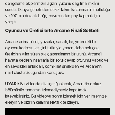
dengeleme ekiplerimizin ağzını yüzünü dağıtma imkânı
sundu. Dünya genelinden sekiz takım kazanmanın mutluluğu
ve 100 bin dolarlık bağış havuzundan pay kapmak için
yarıştı.
Oyuncu ve Üreticilerle Arcane Finali Sohbeti
Arcane animatörler, yazarlar, sanatçılar, yetenekli bir
oyuncu kadrosu ve işini tutkuyla yapan daha pek çok
üreticinin yıllar süren sıkı çalışmalarının bir ürünü. Arcane'i
hayata geçiren insanlarla bir soru-cevap oturumu yaptık ve
en sevdikleri anlardan, komik iletişimlerden ve Arcane'in
nasıl oluşturulduğundan konuştuk.
UYARI:
Bu videoda dizi içeriği olacak, Arcane'in dokuz
bölümünün tamamını izlemediyseniz kapatmak
isteyebilirsiniz. Bu videoyu sonra izlemek için yer imlerinize
ekleyin ve dizinin kalanını Netflix'te izleyin.