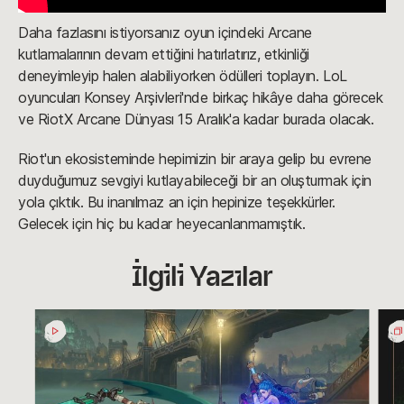
Daha fazlasını istiyorsanız oyun içindeki Arcane
kutlamalarının devam ettiğini hatırlatırız, etkinliği
deneyimleyip halen alabiliyorken ödülleri toplayın. LoL
oyuncuları Konsey Arşivleri'nde birkaç hikâye daha görecek
ve RiotX Arcane Dünyası 15 Aralık'a kadar burada olacak.
Riot'un ekosisteminde hepimizin bir araya gelip bu evrene
duyduğumuz sevgiyi kutlayabileceği bir an oluşturmak için
yola çıktık. Bu inanılmaz an için hepinize teşekkürler.
Gelecek için hiç bu kadar heyecanlanmamıştık.
İlgili Yazılar
Proje
Küre
L
Altş
/geliştir:
Gece
Oyunun
Ort