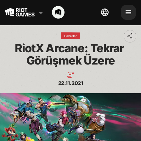
Haberler
Toggl
addit
RiotX Arcane: Tekrar 
shari
optio
Görüşmek Üzere
22.11.2021