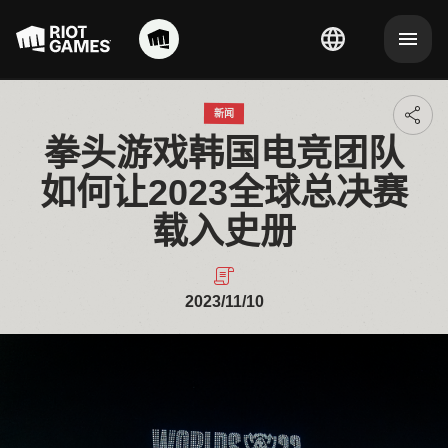
新闻
Toggl
additi
拳头游戏韩国电竞团队
sharin
option
如何让2023全球总决赛
载入史册
2023/11/10