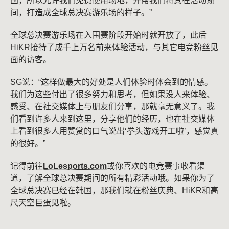
国，所以允许我们免费使用场地，并帮我们将其在活动期
间，打造成全球总决赛游乐场的样子。”
全球总决赛游乐场在入围赛阶段开始时就开放了，此后
HiKR接待了成千上万名前来体验活动，与其它电竞粉丝见
面的访客。
SG说：“这样做最大的好处是人们体验时体会到的情感。
我们为这些付出了很多努力和思考，但如果没人来体验、
感受、在社交媒体上与朋友们分享，那就毫无意义了。我
们看到许多人来到这里，分享他们的经历，也在社交媒体
上看到很多人用赞赏的口气说出‘拳头游戏开工啦’，感觉真
的很好。”
记得前往
LoLesports.com
或你喜欢的电竞赛事收看渠
道，了解全球总决赛期间的所有精彩活动哦。如果你为了
全球总决赛已经在韩国，那我们就在粉丝庆典、HiKR和高
尺天空巨蛋见啦。