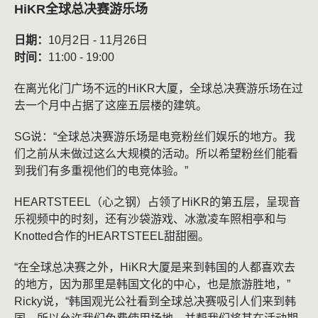
HiKR全球总决赛游乐场
日期：
10月2日 - 11月26日
时间：
11:00 - 19:00
在离光化门广场不远的HiKR大厦，全球总决赛游乐场在过
去一个月中占据了这座五层楼的建筑。
SG说：“全球总决赛游乐场是电竞粉丝们娱乐的地方。我
们之前从未做过这么大规模的活动。所以希望粉丝们能看
到我们有多重视他们的电竞体验。”
HEARTSTEEL（心之钢）占领了HiKR的第五层，呈现音
乐视频中的时刻，还有沙袋游戏、冰激凌车照相亭和与
Knotted合作的HEARTSTEEL甜甜圈。
“在全球总决赛之外，HiKR大厦是来到韩国的人都喜欢去
的地方，因为那里是韩国文化的中心，也是旅游胜地，”
Ricky说，“韩国观光公社看到全球总决赛吸引人们来到韩