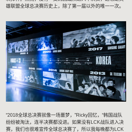
雄联盟全球总决赛历史上，除了第一届以外的唯一一次。
“2018全球总决赛就像一场噩梦，”Ricky回忆，“韩国战队
纷纷被淘汰，连半决赛都没进。如果没有LCK战队进入决
赛，我们也很难宣传全球总决赛了，所以我每晚都为LCK