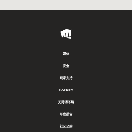
Riot
Games
媒体
安全
玩家支持
E-VERIFY
无障碍环境
年度报告
社区公约