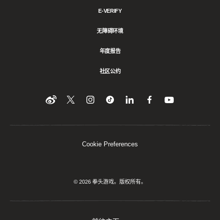
E-VERIFY
无障碍环境
年度报告
社区公约
Find
在
Follow
Follow
在
在
在
YouTube
Twitter
us
us
领
Facebook
us
上
上
on
on
英
上
on
收
关
Instagram
Tiktok
上
关
看
Weibo
注
分
注
我
们
我
享
我
Cookie Preferences
们
该
们
内
容
© 2026 拳头游戏。版权所有。