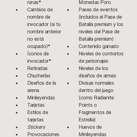
runas*
Monedas Poro
Cambios de
Pases de eventos
nombre de
(incluidos el Pase de
invocador (si tu
Batalla premium y los
nombre anterior
niveles del Pase de
no está
Batalla premium)
ocupado)*
Contenido ganado
Íconos de
Niveles de contratos
invocador*
de personajes
Retiradas
Niveles de los
Chucherías
diseños de armas
Diseños de la
Divisas normales
arena
dentro del juego
Minileyendas
(como Radianite
Tarjetas
Points o
Estilos de
Fragmentos de
tarjetas
Estrella)
Stickers
Huevos de
Provocaciones
Minileyendas