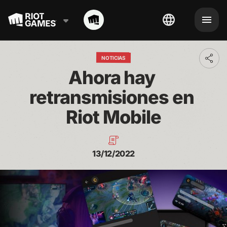
NOTICIAS
Toggl
addit
Ahora hay 
shari
optio
retransmisiones en 
Riot Mobile
13/12/2022