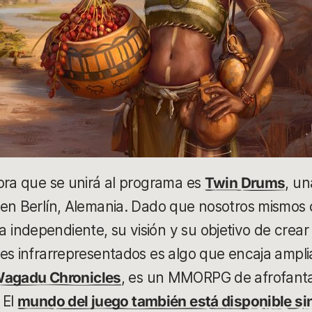
ora que se unirá al programa es
Twin Drums
, un
 en Berlín, Alemania. Dado que nosotros mismo
ndependiente, su visión y su objetivo de crear
es infrarrepresentados es algo que encaja ampl
agadu Chronicles
, es un MMORPG de afrofantas
 El
mundo del juego también está disponible sin