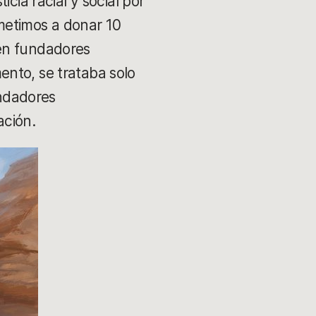
icia racial y social por
metimos a donar 10
 en fundadores
ento, se trataba solo
ndadores
ación.