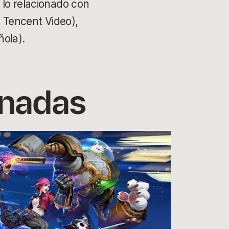
 lo relacionado con
o Tencent Video),
ñola).
onadas
Co-
stre
y
reco
del
estr
mund
de