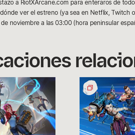
istazo a RiotXArcane.com para enteraros de todo
dónde ver el estreno (ya sea en Netflix, Twitch 
 de noviembre a las 03:00 (hora peninsular espa
caciones relaci
Os
damos
la
bienvenida
a
RiotX
Arcane