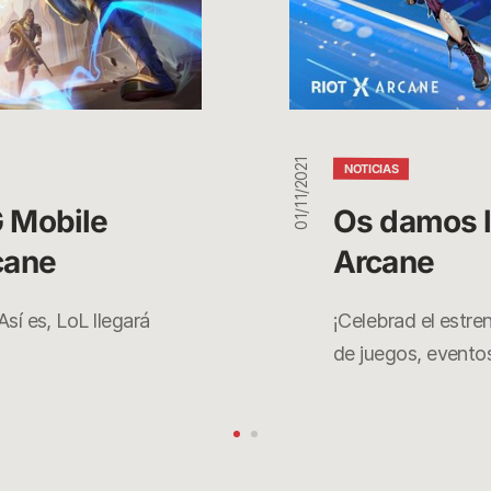
01/11/2021
NOTICIAS
 Mobile 
Os damos l
cane
Arcane
sí es, LoL llegará
¡Celebrad el estre
de juegos, event