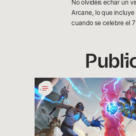
No olvidéis echar un v
Arcane, lo que incluye 
cuando se celebre el 7
Publi
Runaterra
llega
a
PUBG
Mobile
para
celebrar
RiotX