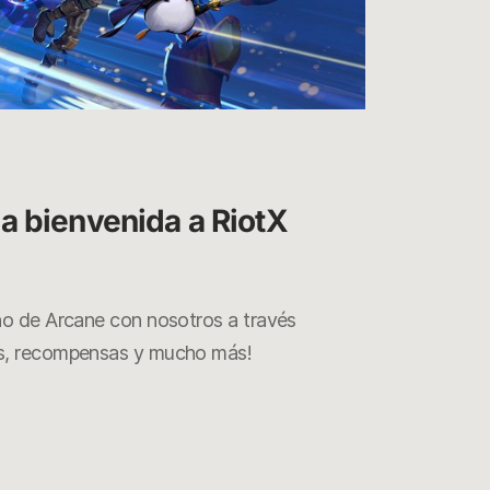
Arca
29/10/2021
a bienvenida a RiotX 
no de Arcane con nosotros a través
os, recompensas y mucho más!