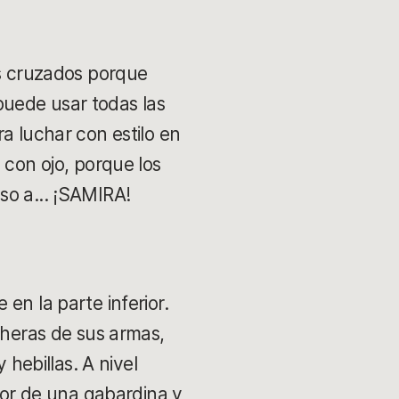
s cruzados porque
puede usar todas las
a luchar con estilo en
 con ojo, porque los
so a... ¡SAMIRA!
en la parte inferior.
cheras de sus armas,
ebillas. A nivel
rior de una gabardina y