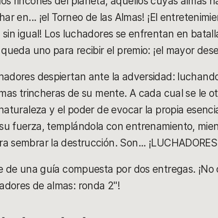
os rincones del planeta, aquellos cuyas almas 
har en... ¡el Torneo de las Almas! ¡El entretenimi
sin igual! Los luchadores se enfrentan en batall
 queda uno para recibir el premio: ¡el mayor des
chadores despiertan ante la adversidad: luchand
simas trincheras de su mente. A cada cual se le o
naturaleza y el poder de evocar la propia esencia
su fuerza, templándola con entrenamiento, mient
ara sembrar la destrucción. Son... ¡LUCHADORE
te de una guía compuesta por dos entregas. ¡No o
adores de almas: ronda 2"!