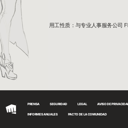
用工性质：与专业人事服务公司 FES
PRENSA
SEGURIDAD
LEGAL
AVISO DE PRIVACID
Riot
INFORMES ANUALES
PACTO DE LA COMUNIDAD
Games