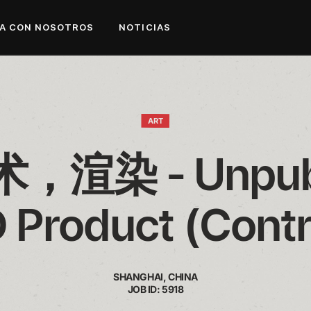
A CON NOSOTROS
NOTICIAS
ART
渲染 - Unpubl
 Product (Contr
SHANGHAI, CHINA
JOB ID: 5918