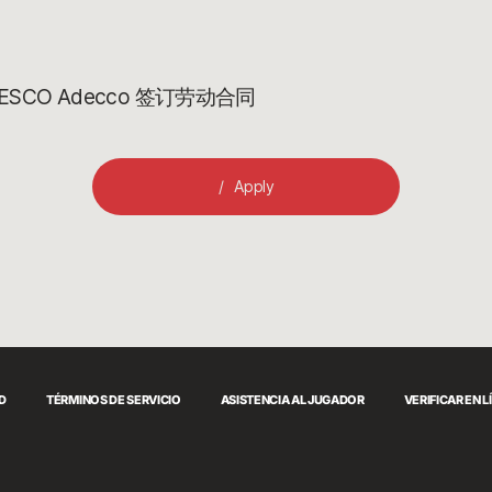
CO Adecco 签订劳动合同
Apply
AD
TÉRMINOS DE SERVICIO
ASISTENCIA AL JUGADOR
VERIFICAR EN L