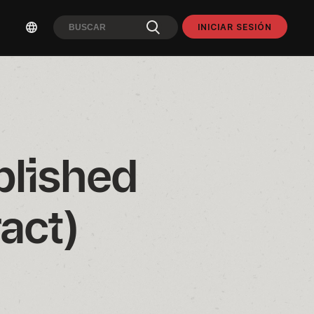
INICIAR SESIÓN
ished 
act)