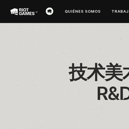
QUIÉNES SOMOS
TRABAJ
技术美术，
R&D