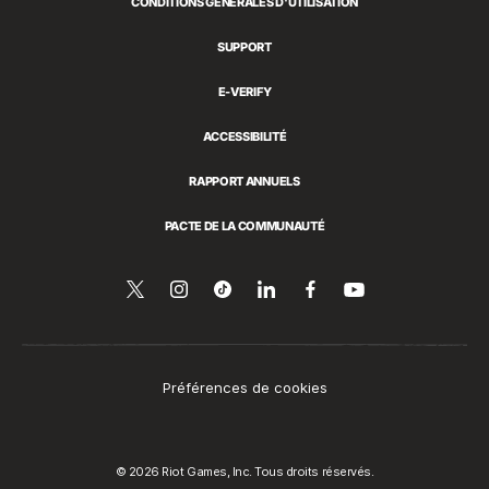
CONDITIONS GÉNÉRALES D'UTILISATION
SUPPORT
E-VERIFY
ACCESSIBILITÉ
RAPPORT ANNUELS
PACTE DE LA COMMUNAUTÉ
Suivez-
Follow
Follow
Partager
Suivez-
Regarder
sur
nous
us
us
sur
nous
YouTube
sur
on
on
LinkedIn
sur
Twitter
Instagram
Tiktok
Facebook
Préférences de cookies
© 2026 Riot Games, Inc. Tous droits réservés.