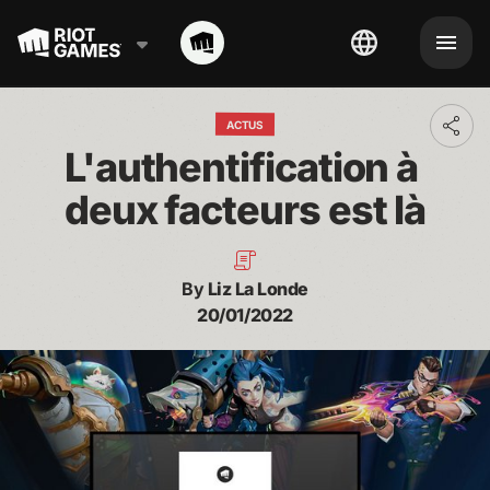
ACTUS
Toggl
addit
L'authentification à 
shari
optio
deux facteurs est là
By
Liz La Londe
20/01/2022