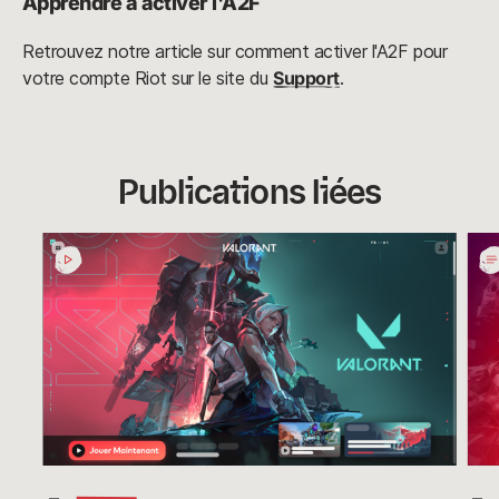
Apprendre à activer l'A2F
Retrouvez notre article sur comment activer l'A2F pour
votre compte Riot sur le site du
Support
.
Publications liées
Le
Bon
nouveau
Riot
client
Mobi
Riot
Adie
arrive
Lea