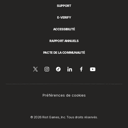
SUPPORT
E-VERIFY
ACCESSIBILITÉ
RAPPORT ANNUELS
PACTE DE LA COMMUNAUTÉ
Suivez-
Follow
Follow
Partager
Suivez-
Regarder
sur
nous
us
us
sur
nous
YouTube
sur
on
on
LinkedIn
sur
Twitter
Instagram
Tiktok
Facebook
Préférences de cookies
© 2026 Riot Games, Inc. Tous droits réservés.