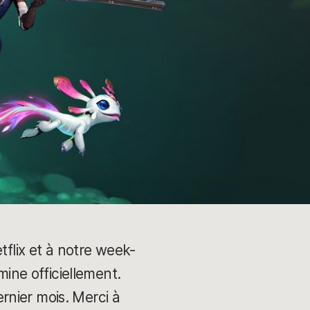
tflix et à notre week-
mine officiellement.
rnier mois. Merci à