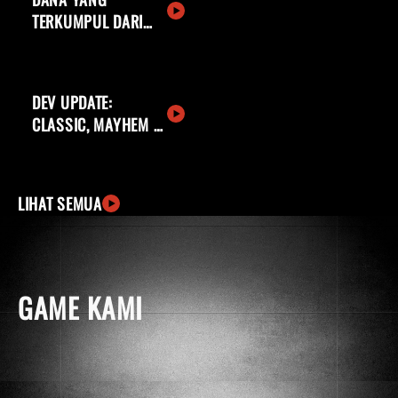
TERKUMPUL DARI
BUNDEL GIVE BACK
DEV UPDATE:
CLASSIC, MAYHEM &
LAINNYA
LIHAT SEMUA
GAME KAMI
windows
apple
ingCard