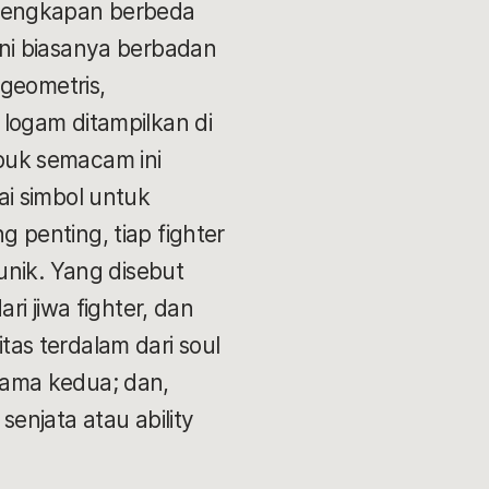
rlengkapan berbeda
ini biasanya berbadan
geometris,
logam ditampilkan di
Sabuk semacam ini
ai simbol untuk
 penting, tiap fighter
unik. Yang disebut
ri jiwa fighter, dan
as terdalam dari soul
utama kedua; dan,
enjata atau ability