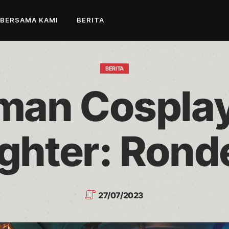
 BERSAMA KAMI
BERITA
BERITA
an Cosplay 
ighter: Ronde
27/07/2023