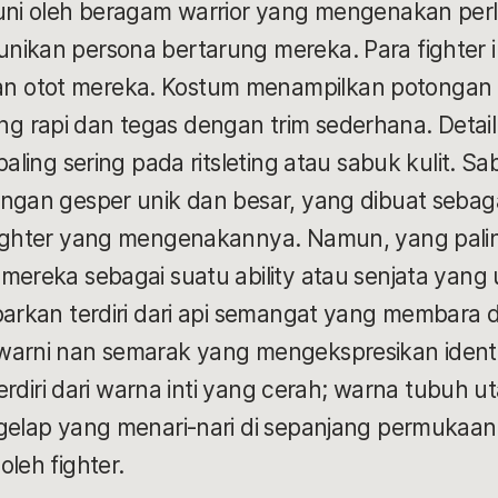
huni oleh beragam warrior yang mengenakan pe
nikan persona bertarung mereka. Para fighter 
 otot mereka. Kostum menampilkan potongan 
 rapi dan tegas dengan trim sederhana. Detail 
paling sering pada ritsleting atau sabuk kulit. 
engan gesper unik dan besar, yang dibuat sebag
fighter yang mengenakannya. Namun, yang paling
mereka sebagai suatu ability atau senjata yang 
barkan terdiri dari api semangat yang membara da
warni nan semarak yang mengekspresikan identit
 terdiri dari warna inti yang cerah; warna tubuh 
gelap yang menari-nari di sepanjang permukaan s
oleh fighter.