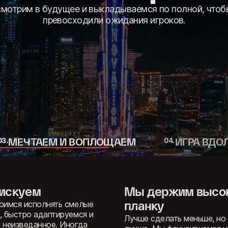
когда любовь к играм не угасает. Мы не забываем о с
я пару недель, а поддерживаем их годами и десятиле
0
3
.
МЕЧТАЕМ И ВОПЛОЩАЕМ
0
4
.
ИГРА ВДО
тремимся
Для нас выиграть
ь нечто
матч важнее, чем
щее
отбить линию