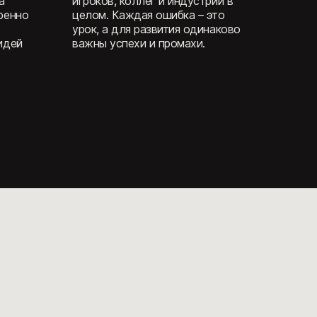
планы
Мы ценим средства,
орые
потраченные на наши продукты,
устя
и вкладываем их с умом, чтобы
обеспечить своим играм
енять
хорошее будущее.