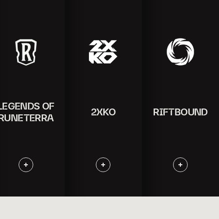
Information
Information
Information
LEGENDS OF
2XKO
RIFTBOUND
RUNETERRA