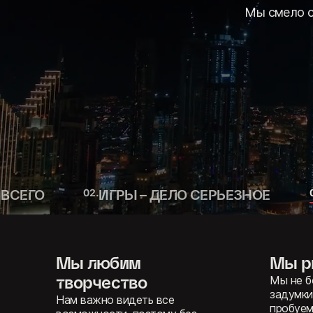
Прекрасно, 
спуст
 ВСЕГО
0
2
.
ИГРЫ – ДЕЛО СЕРЬЕЗНОЕ
Мы уважаем и ценим
Мы с
ключевую аудиторию
делат
стоя
Мы стремимся удержать самых