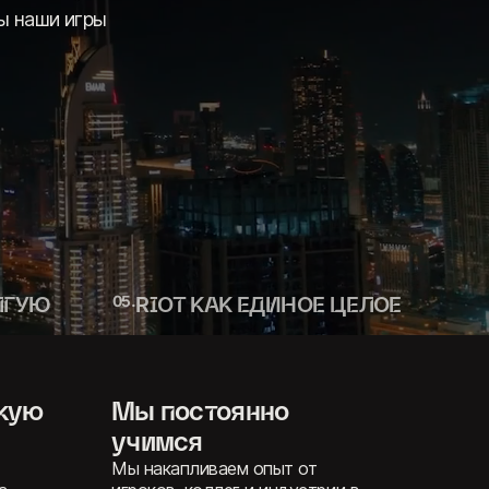
воих игроках
тиями.
ЛГУЮ
0
5
.
RIOT КАК ЕДИНОЕ ЦЕЛОЕ
Мы помним, что
доходы компании –
это деньги игроков