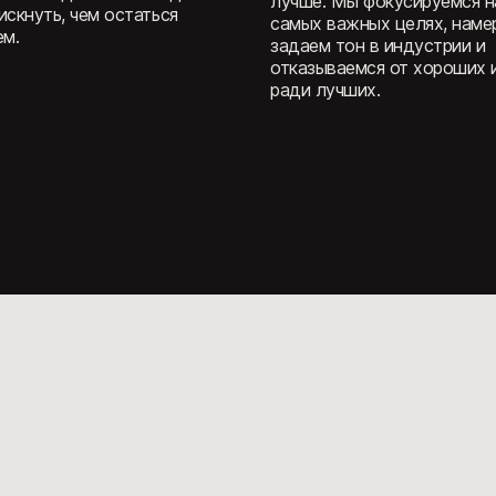
бота должна приносить
Мы строим долгосрочные 
езультат. Мы уважаем
и принимаем решения, кот
еньги, личную и
могут дать плоды лишь сп
венную жизнь
время. Мы действуем
тва, поэтому стараемся
рационально и не боимся м
игры, которые
стратегию, если это
вают времени и сил
необходимо.
.