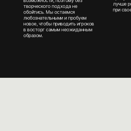
преданных игроков и хотим,
Наша ра
чтобы наши игры нравились им
явный р
все больше. Постоянно прилагая
время, д
усилия, мы заслуживаем
общест
доверие и поддержку ключевой
сообщес
аудитории.
делать 
заслужи
игроков