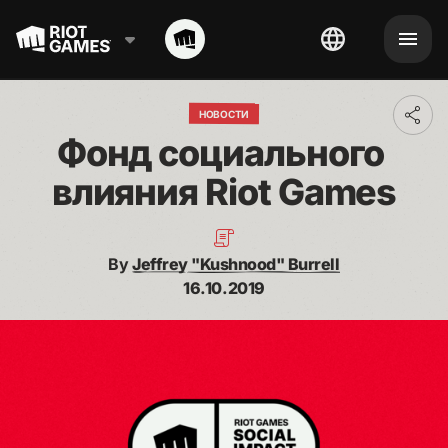
НОВОСТИ
Toggl
addit
Фонд социального 
shari
optio
влияния Riot Games
By
Jeffrey "Kushnood" Burrell
16.10.2019