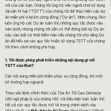
vời của các bạn. Chúng tôi ủng hộ việc người chơi sử dụng
tài sản trí tuệ (“TSTT”) của chúng tôi để thực hiện các dự
án miễn phí vì lợi ích cộng đồng (“Dự án”). Nhìn chung, Riot
luôn ủng hộ các Dự án tuân thủ những quy tắc được nêu
bên dưới, nhưng chúng tôi vẫn có thể đóng bất kỳ Dự án
nào vào bất cứ thời điểm nào nếu chúng tôi cho rằng Dự
án đã hiểu sai các quy tắc hoặc sử dụng TSTT của chúng
tôi theo cách không phù hợp.
1. Tôi được phép phát triển những nội dung gì với
TSTT của Riot?
Các nội dung miễn phí nhằm phục vụ cộng đồng, trừ một
số trường hợp ngoại lệ
Theo sắc lệnh chính thức của Tòa Án Tối Cao Demacia
(đội ngũ pháp lý của chúng tôi): với điều kiện bạn tuân thủ
tất cả các quy tắc được mô tả trong chính sách này
(“Quy tắc”) và
Điều Khoản Sử Dụng
, Riot Games (“Riot”