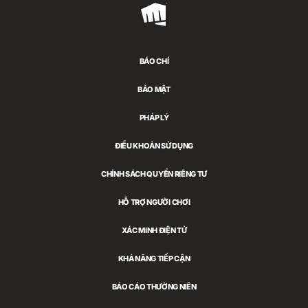
Riot
Games
BÁO CHÍ
BẢO MẬT
PHÁP LÝ
ĐIỀU KHOẢN SỬ DỤNG
CHÍNH SÁCH QUYỀN RIÊNG TƯ
HỖ TRỢ NGƯỜI CHƠI
XÁC MINH ĐIỆN TỬ
KHẢ NĂNG TIẾP CẬN
BÁO CÁO THƯỜNG NIÊN