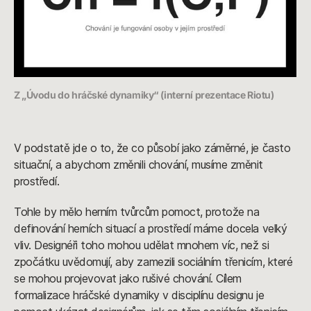
Z „Úvodu do hráčské dynamiky“ (interní prezentace Riotu)
V podstatě jde o to, že co působí jako záměrné, je často
situační, a abychom změnili chování, musíme změnit
prostředí.
Tohle by mělo herním tvůrcům pomoct, protože na
definování herních situací a prostředí máme docela velký
vliv. Designéři toho mohou udělat mnohem víc, než si
zpočátku uvědomují, aby zamezili sociálním třenicím, které
se mohou projevovat jako rušivé chování. Cílem
formalizace hráčské dynamiky v disciplínu designu je