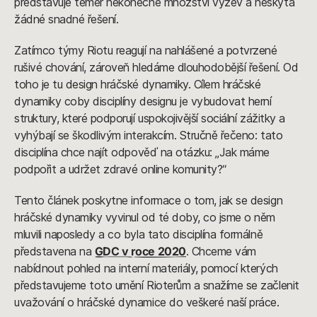
představuje téměř nekonečné množství výzev a neskýtá
žádné snadné řešení.
Zatímco týmy Riotu reagují na nahlášené a potvrzené
rušivé chování, zároveň hledáme dlouhodobější řešení. Od
toho je tu design hráčské dynamiky. Cílem hráčské
dynamiky coby disciplíny designu je vybudovat herní
struktury, které podporují uspokojivější sociální zážitky a
vyhýbají se škodlivým interakcím. Stručně řečeno: tato
disciplína chce najít odpověď na otázku: „Jak máme
podpořit a udržet zdravé online komunity?“
Tento článek poskytne informace o tom, jak se design
hráčské dynamiky vyvinul od té doby, co jsme o něm
mluvili naposledy a co byla tato disciplína formálně
představena na
GDC v roce 2020
. Chceme vám
nabídnout pohled na interní materiály, pomocí kterých
představujeme toto umění Rioterům a snažíme se začlenit
uvažování o hráčské dynamice do veškeré naší práce.