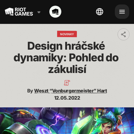
NOVINKY
Toggl
addit
Design hráčské 
shari
optio
dynamiky: Pohled do 
zákulisí
By
Weszt “Vonburgermeister” Hart
12.05.2022