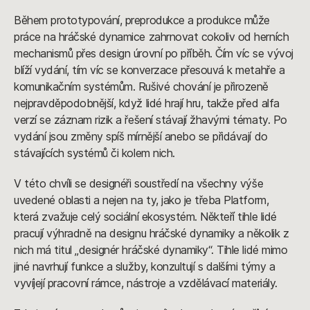
Během prototypování, preprodukce a produkce může
práce na hráčské dynamice zahrnovat cokoliv od herních
mechanismů přes design úrovní po příběh. Čím víc se vývoj
blíží vydání, tím víc se konverzace přesouvá k metahře a
komunikačním systémům. Rušivé chování je přirozeně
nejpravděpodobnější, když lidé hrají hru, takže před alfa
verzí se záznam rizik a řešení stávají žhavými tématy. Po
vydání jsou změny spíš mírnější anebo se přidávají do
stávajících systémů či kolem nich.
V této chvíli se designéři soustředí na všechny výše
uvedené oblasti a nejen na ty, jako je třeba Platform,
která zvažuje celý sociální ekosystém. Někteří tihle lidé
pracují výhradně na designu hráčské dynamiky a několik z
nich má titul „designér hráčské dynamiky“. Tihle lidé mimo
jiné navrhují funkce a služby, konzultují s dalšími týmy a
vyvíjejí pracovní rámce, nástroje a vzdělávací materiály.