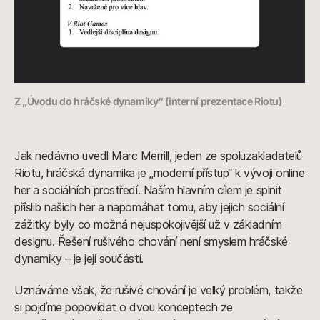
Z „Úvodu do hráčské dynamiky“ (interní prezentace Riotu)
Jak nedávno uvedl Marc Merrill, jeden ze spoluzakladatelů
Riotu, hráčská dynamika je „moderní přístup“ k vývoji online
her a sociálních prostředí. Naším hlavním cílem je splnit
příslib našich her a napomáhat tomu, aby jejich sociální
zážitky byly co možná nejuspokojivější už v základním
designu. Řešení rušivého chování není smyslem hráčské
dynamiky – je její součástí.
Uznáváme však, že rušivé chování je velký problém, takže
si pojďme popovídat o dvou konceptech ze