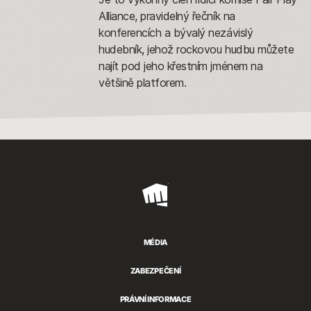
Alliance, pravidelný řečník na
konferencích a bývalý nezávislý
hudebník, jehož rockovou hudbu můžete
najít pod jeho křestním jménem na
většině platforem.
Riot
Games
MÉDIA
ZABEZPEČENÍ
PRÁVNÍ INFORMACE