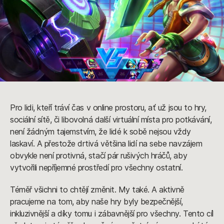
Pro lidi, kteří tráví čas v online prostoru, ať už jsou to hry,
sociální sítě, či libovolná další virtuální místa pro potkávání,
není žádným tajemstvím, že lidé k sobě nejsou vždy
laskaví. A přestože drtivá většina lidí na sebe navzájem
obvykle není protivná, stačí pár rušivých hráčů, aby
vytvořili nepříjemné prostředí pro všechny ostatní.
Téměř všichni to chtějí změnit. My také. A aktivně
pracujeme na tom, aby naše hry byly bezpečnější,
inkluzivnější a díky tomu i zábavnější pro všechny. Tento cíl