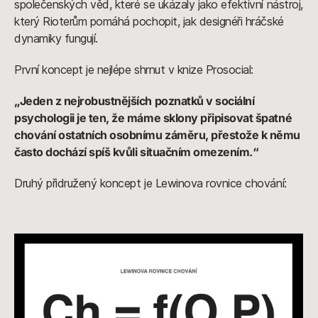
společenských věd, které se ukázaly jako efektivní nástroj,
který Rioterům pomáhá pochopit, jak designéři hráčské
dynamiky fungují.
První koncept je nejlépe shrnut v knize Prosocial:
„Jeden z nejrobustnějších poznatků v sociální
psychologii je ten, že máme sklony připisovat špatné
chování ostatních osobnímu záměru, přestože k němu
často dochází spíš kvůli situačním omezením.“
Druhý přidružený koncept je Lewinova rovnice chování: