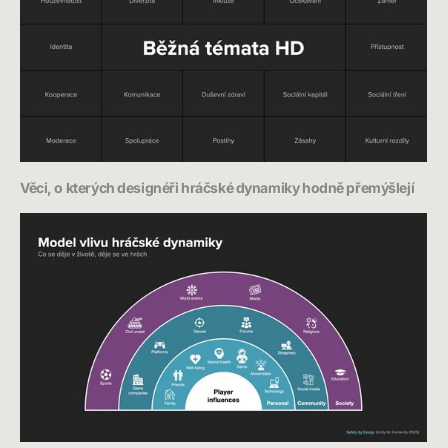
Věci, o kterých designéři hráčské dynamiky hodně přemýšlejí