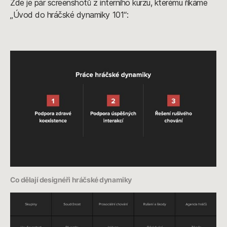
Zde je pár screenshotů z interního kurzu, kterému říkáme
„Úvod do hráčské dynamiky 101“:
Co dělají designéři hráčské dynamiky