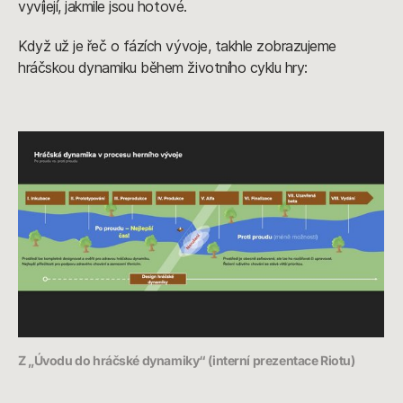
vyvíjejí, jakmile jsou hotové.
Když už je řeč o fázích vývoje, takhle zobrazujeme
hráčskou dynamiku během životního cyklu hry:
Z „Úvodu do hráčské dynamiky“ (interní prezentace Riotu)