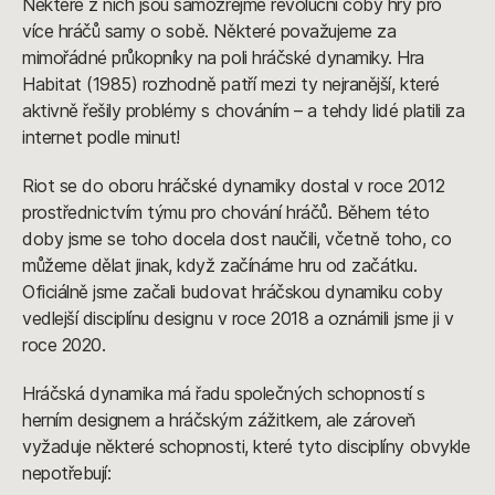
Některé z nich jsou samozřejmě revoluční coby hry pro
více hráčů samy o sobě. Některé považujeme za
mimořádné průkopníky na poli hráčské dynamiky. Hra
Habitat (1985) rozhodně patří mezi ty nejranější, které
aktivně řešily problémy s chováním – a tehdy lidé platili za
internet podle minut!
Riot se do oboru hráčské dynamiky dostal v roce 2012
prostřednictvím týmu pro chování hráčů. Během této
doby jsme se toho docela dost naučili, včetně toho, co
můžeme dělat jinak, když začínáme hru od začátku.
Oficiálně jsme začali budovat hráčskou dynamiku coby
vedlejší disciplínu designu v roce 2018 a oznámili jsme ji v
roce 2020.
Hráčská dynamika má řadu společných schopností s
herním designem a hráčským zážitkem, ale zároveň
vyžaduje některé schopnosti, které tyto disciplíny obvykle
nepotřebují: