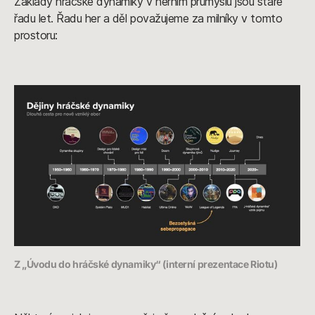
Základy hráčské dynamiky v herním průmyslu jsou staré
řadu let. Řadu her a děl považujeme za milníky v tomto
prostoru:
Z „Úvodu do hráčské dynamiky“ (interní prezentace Riotu)