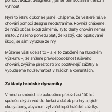
pomoct ukázat designérům, jak se těm sociálním třenicím
vyhnout.
Nyní to řeknu dokonale jasně: Chápeme, že veškeré rušivé
chování pomocí designu neodstraníme. Rovněž chápeme,
že hráči občas škodí záměrně. Tyto druhy chování nemají
místo. Z našeho pohledu platí, že každý, kdo opakovaně
škodí, se sám vyřazuje ze hry.
Můžeme však udělat to – a je to založené na hlubokém
výzkumu –, že snížíme pravděpodobnost rušivého
chování, zvýšíme příležitosti pro pozitivnější zážitky a
vybudujeme houževnatost v hráčích a komunitách.
Základy hráčské dynamiky
V mnoha směrech se pokoušíme přeložit asi 150 let
společenských věd do funkcí a služeb pro hry a jejich
ekosystémy, abychom vytvářeli lepší hráčské zážitky.