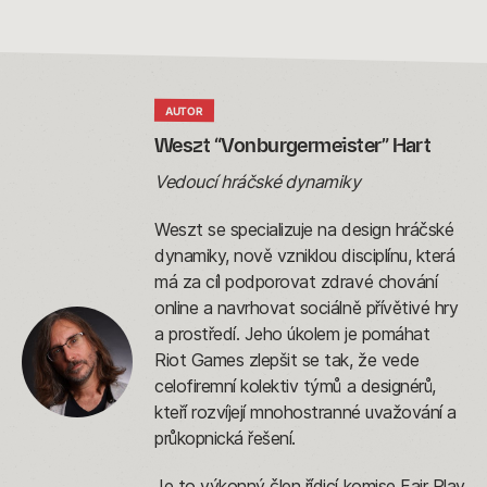
AUTOR
Weszt “Vonburgermeister” Hart 
Vedoucí hráčské dynamiky
Weszt se specializuje na design hráčské
dynamiky, nově vzniklou disciplínu, která
má za cíl podporovat zdravé chování
online a navrhovat sociálně přívětivé hry
a prostředí. Jeho úkolem je pomáhat
Riot Games zlepšit se tak, že vede
celofiremní kolektiv týmů a designérů,
kteří rozvíjejí mnohostranné uvažování a
průkopnická řešení.
Je to výkonný člen řídicí komise Fair Play