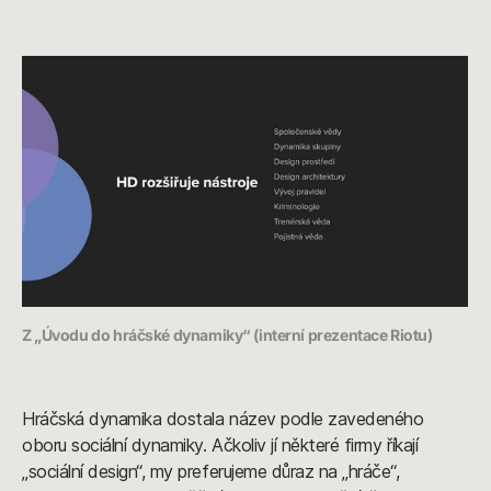
Z „Úvodu do hráčské dynamiky“ (interní prezentace Riotu)
Hráčská dynamika dostala název podle zavedeného
oboru sociální dynamiky. Ačkoliv jí některé firmy říkají
„sociální design“, my preferujeme důraz na „hráče“,