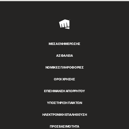
Riot
Games
ΜΈΣΑ ΕΝΗΜΈΡΩΣΗΣ
ΑΣΦΆΛΕΙΑ
ΝΟΜΙΚΈΣ ΠΛΗΡΟΦΟΡΊΕΣ
ΌΡΟΙ ΧΡΉΣΗΣ
ΕΠΙΣΉΜΑΝΣΗ ΑΠΟΡΡΉΤΟΥ
ΥΠΟΣΤΉΡΙΞΗ ΠΑΙΚΤΏΝ
ΗΛΕΚΤΡΟΝΙΚΉ ΕΠΑΛΉΘΕΥΣΗ
ΠΡΟΣΒΑΣΙΜΌΤΗΤΑ