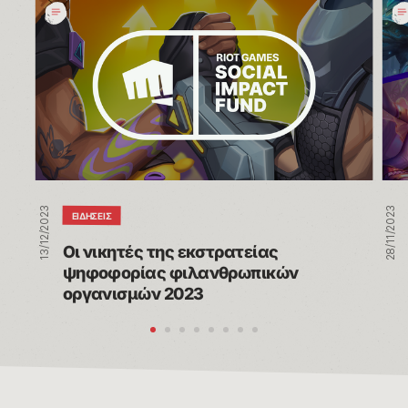
Οι
Το
νικητές
Ταμ
της
Κοι
εκστρατείας
Αντ
ψηφοφορίας
της
φιλανθρωπικών
Riot
οργανισμών
ξεπ
2023
τα
50
εκα
13/12/2023
28/11/2023
ΕΙΔΉΣΕΙΣ
Οι νικητές της εκστρατείας 
ψηφοφορίας φιλανθρωπικών 
οργανισμών 2023