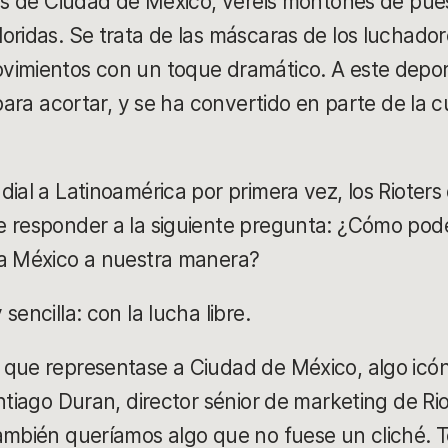
les de Ciudad de México, veréis montones de pue
oridas. Se trata de las máscaras de los luchad
imientos con un toque dramático. A este deport
 para acortar, y se ha convertido en parte de la c
ial a Latinoamérica por primera vez, los Rioters 
e responder a la siguiente pregunta: ¿Cómo pod
 a México a nuestra manera?
sencilla: con la lucha libre.
que representase a Ciudad de México, algo icón
antiago Duran, director sénior de marketing de R
también queríamos algo que no fuese un cliché.