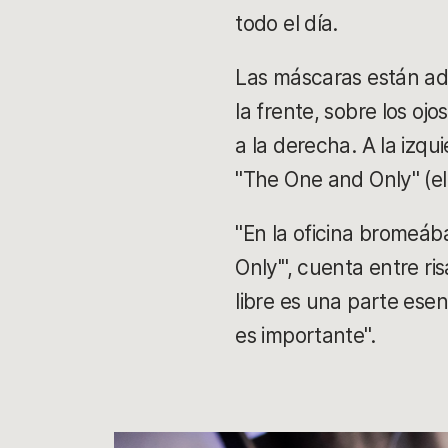
todo el día.
Las máscaras están ado
la frente, sobre los o
a la derecha. A la izqu
"The One and Only" (el 
"En la oficina bromeáb
Only'", cuenta entre ri
libre es una parte ese
es importante".