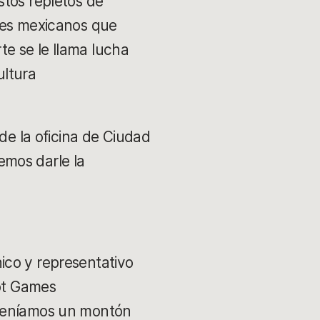
stos repletos de
ores mexicanos que
e se le llama lucha
ultura
de la oficina de Ciudad
emos darle la
ico y representativo
iot Games
 Teníamos un montón