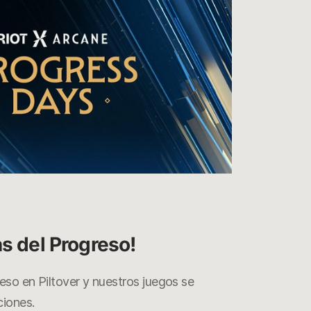
jinxi
con
la
cele
de
Arca
04/11/2021
as del Progreso!
reso en Piltover y nuestros juegos se
ciones.