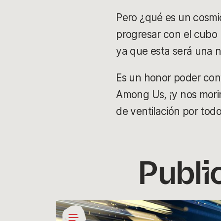
Pero ¿qué es un cosmic
progresar con el cubo 
ya que esta será una
Es un honor poder conv
Among Us, ¡y nos mori
de ventilación por tod
Publi
Días
del