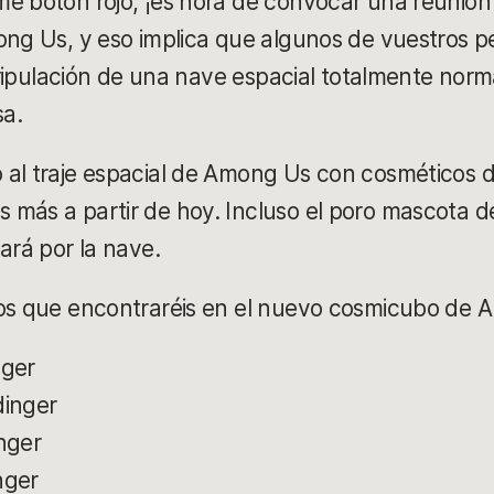
me botón rojo, ¡es hora de convocar una reunió
ong Us, y eso implica que algunos de vuestros pe
 tripulación de una nave espacial totalmente nor
sa.
al traje espacial de Among Us con cosméticos d
más a partir de hoy. Incluso el poro mascota d
sará por la nave.
cos que encontraréis en el nuevo cosmicubo de
nger
dinger
nger
nger