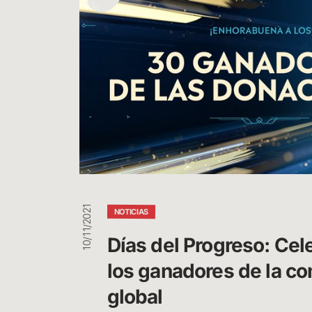
Progreso:
Celebramos
los
ganadores
de
la
comunidad
global
10/11/2021
NOTICIAS
Días del Progreso: Cel
los ganadores de la c
global