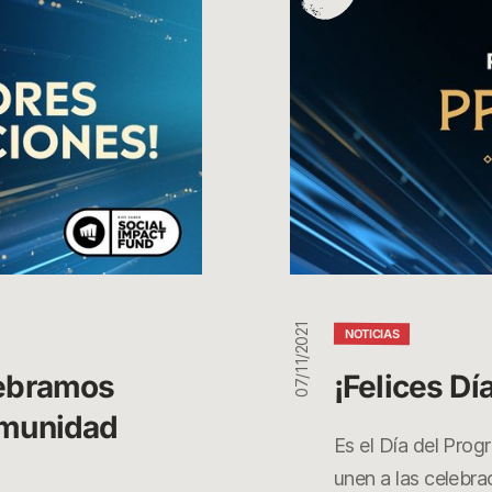
del
Progreso!
07/11/2021
NOTICIAS
ebramos 
¡Felices Dí
omunidad 
Es el Día del Prog
unen a las celebra