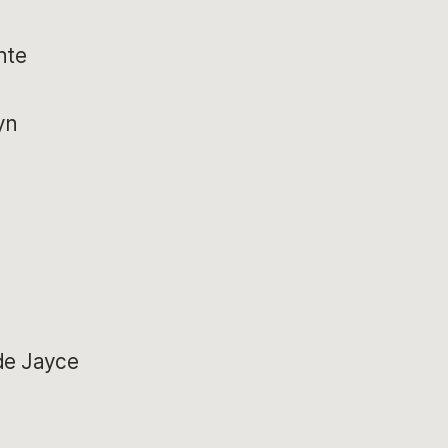
nte
yn
 de Jayce