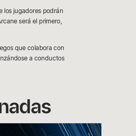
ue los jugadores podrán
rcane será el primero,
juegos que colabora con
lanzándose a conductos
onadas
Fort
se