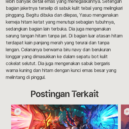
lebih banyak detail emas yang menegaskannya. Setengah
bagian jaketnya terselip di sabuk kulit tebal yang melingkari
pinggang. Begitu dibuka dan dilepas, Yasuo mengenakan
kemeja hitam ketat yang menutupi sebagian tubuhnya,
sedangkan bagian lain terbuka. Dia juga mengenakan
sarung tangan hitam tanpa jari. Di bagian luar atasan hitam
terdapat kain panjang merah yang terurai dan tanpa
lengan. Celananya berwarna biru navy dan berukuran
longgar yang dimasukkan ke dalam sepatu bot kulit
cokelat selutut. Dia juga mengenakan sabuk bergaris
warna kuning dan hitam dengan kunci emas besar yang
melintang di pinggul.
Postingan Terkait
Pedoman
Ped
Cosplay
Cos
Soul
Star
Fighter:
Guar