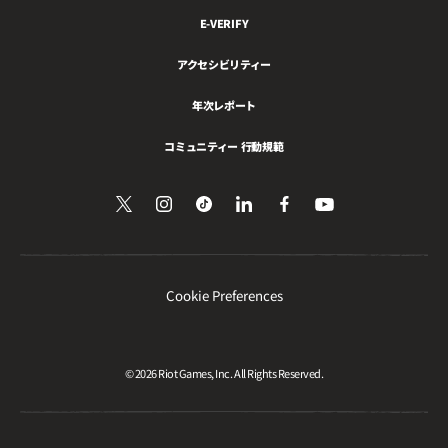
E-VERIFY
アクセシビリティー
年次レポート
コミュニティー 行動規範
Twitter
Follow
Follow
LinkedIn
Facebook
YouTube
で
を
us
us
で
を
見
フ
on
on
共
フ
る
ォ
Instagram
Tiktok
有
ォ
ロ
ロ
ー
ー
Cookie Preferences
© 2026 Riot Games, Inc. All Rights Reserved.