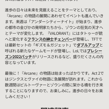
進歩の日々は未来を見据えることをテーマとしており、
『Arcane』の物語の展開にあわせてイベントも進んでいき
ます。来週は「アンダーシティーナイト」が始まり、進歩
の都市の金ぴかの発明家たちから、ゾウンの狂気の天才へ
とテーマが変化します。『VALORANT』にはタトゥーが銃
へと変化する
フランスの紳士チェンバー
が登場し、TFTで
は最新セットの「ギズモ＆ガジェット」で
ダブルアップ
と
呼ばれる新たなゲームモードが登場し、LoLでは
プレシー
ズン2022パッチ
がリリースされるなど、盛りだくさんの内
容となっています。
最後に！『Arcane』の物語は始まったばかりです。Act 2で
はジンクスとヴァイの物語に急展開が訪れます。これから
数週間はピルトーヴァーとゾウンの間に架かる橋を行き来
することになりますので、お楽しみに。進歩の日々をお楽
しみください！