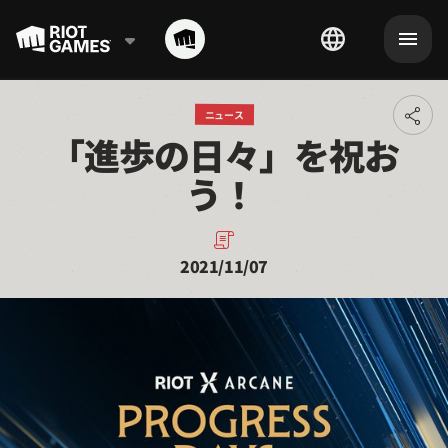
ニュース
Toggl
「進歩の日々」を祝お
addit
shari
う！ 
optio
2021/11/07