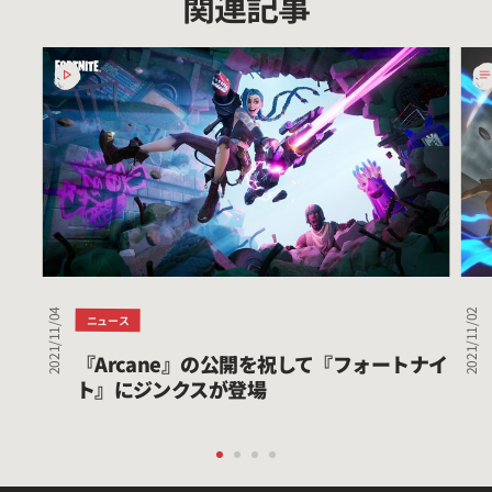
関連記事
『Arcane』
Riot
の
Arc
公
を
開
記
を
念
祝
し
し
て
て
『P
『フ
MO
ォ
に
2021/11/04
2021/11/02
ー
ル
ニュース
ト
ー
『Arcane』の公開を祝して『フォートナイ
ナ
ン
ト』にジンクスが登場
イ
テ
ト』
ラ
に
か
ジ
ら