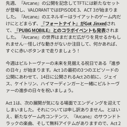
先週、『Arcane』の公開を記念してTFTには新たなセット
が登場し、VALORANTではEPISODE 3、ACT 3が始まりま
した。『Arcane』のエネルギーはライアットのゲーム内だ
けにとどまらず、
『フォートナイト』がGot Jinxed
され
て、
『PUBG MOBILE』とのコラボイベントも発表
されま
した。『Arcane』の世界はまだまだ広がりを見せるかもし
れません…怪しげな動きがないか注目して、何かあれば、
すぐに赤いボタンまで走りましょう！
今週はピルトーヴァーの未来を見据える祝日である「進歩
の日々」が始まります。Act 1の最初の3つのエピソードの
公開にあわせて、14日に公開されるAct 2の前に、ジェイ
ス、ケイトリン、ハイマーディンガーと一緒にピルトーヴ
ァーの進歩の日々を祝いましょう。
Act 1は、次の展開が気になる場面でエンディングを迎えて
しまいました。それについては申し訳ありません。とはい
え、新たなゲーム内コンテンツ、『Arcane』のサウンドト
ラックの楽曲、そして無料アイテムがありますので、Act 2