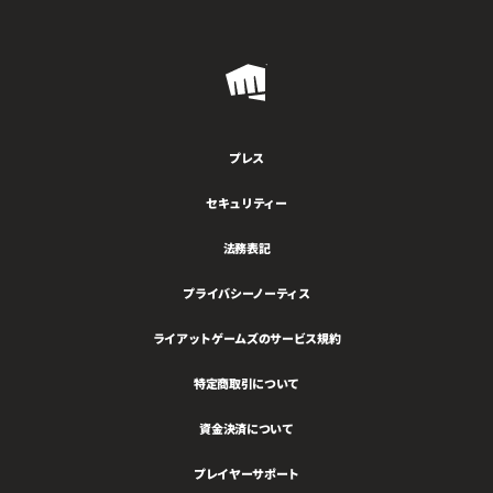
ン
参
ク
戦
ス
Riot
が
登
Games
場
プレス
セキュリティー
法務表記
プライバシーノーティス
ライアットゲームズのサービス規約
特定商取引について
資金決済について
プレイヤーサポート