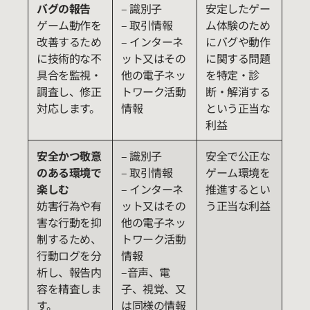
バグの報告
– 識別子
安定したゲー
ゲーム動作を
– 取引情報
ム体験のため
改善するため
– インターネ
にバグや動作
に技術的な不
ット又はその
に関する問題
具合を監視・
他の電子ネッ
を特定・診
調査し、修正
トワーク活動
断・解消する
対応します。
情報
という正当な
利益
安全かつ敬意
– 識別子
安全で公正な
のある環境で
– 取引情報
ゲーム環境を
楽しむ
– インターネ
推進するとい
妨害行為や有
ット又はその
う正当な利益
害な行動を抑
他の電子ネッ
制するため、
トワーク活動
行動ログを分
情報
析し、報告内
–音声、電
容を精査しま
子、視覚、又
す。
は同様の情報