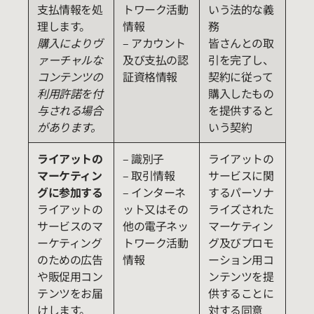
支払情報を処
トワーク活動
いう法的な義
理します。
情報
務
購入によりヴ
– アカウント
皆さんとの取
ァーチャルな
及び支払の認
引を完了し、
コンテンツの
証資格情報
契約に従って
利用許諾を付
購入したもの
与される場合
を提供すると
があります。
いう契約
ライアットの
– 識別子
ライアットの
マーケティン
– 取引情報
サービスに関
グに参加する
– インターネ
するパーソナ
ライアットの
ット又はその
ライズされた
サービスのマ
他の電子ネッ
マーケティン
ーケティング
トワーク活動
グ及びプロモ
のための広告
情報
ーション用コ
や販促用コン
ンテンツを提
テンツをお届
供することに
けします。
対する同意