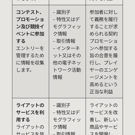
コンテスト、
– 識別子
参加者に対し
プロモーショ
– 特性又はデ
て義務を履行
ン及び競技イ
モグラフィッ
することが求
ベントに参加
ク情報
められる契約
する
– 取引情報
プロモーショ
エントリーを
– インターネ
ンへ参加する
管理するため
ット又はその
旨の合意を履
に情報を収集
他の電子ネッ
行し、プレイ
します。
トワーク活動
ヤーのエンゲ
情報
ージメントを
高めるという
正当な利益
ライアットの
– 識別子
ライアットの
サービスを利
– 特性又はデ
サービスを改
用する
モグラフィッ
善し、新しい
ライアットの
ク情報
商品やサービ
サービスを皆
– 取引情報
スを開発し、