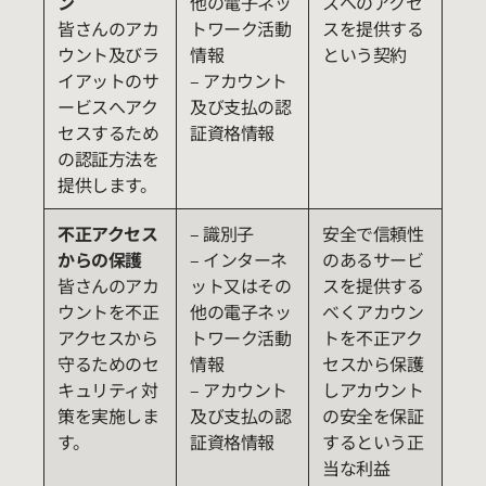
ン
他の電子ネッ
スへのアクセ
皆さんのアカ
トワーク活動
スを提供する
ウント及びラ
情報
という契約
イアットのサ
– アカウント
ービスへアク
及び支払の認
セスするため
証資格情報
の認証方法を
提供します。
不正アクセス
– 識別子
安全で信頼性
からの保護
– インターネ
のあるサービ
皆さんのアカ
ット又はその
スを提供する
ウントを不正
他の電子ネッ
べくアカウン
アクセスから
トワーク活動
トを不正アク
守るためのセ
情報
セスから保護
キュリティ対
– アカウント
しアカウント
策を実施しま
及び支払の認
の安全を保証
す。
証資格情報
するという正
当な利益