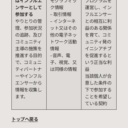
はインフルエ
モグラフィッ
プログラムを
ンサーとして
ク情報
運営し、イン
参加する
– 取引情報
フルエンサー
やりとりの管
– インターネ
との相互に利
理、参加状況
ット又はその
益のある関係
の追跡、及び
他の電子ネッ
を育て、コミ
コミュニティ
トワーク活動
ュニティ発の
主導の施策を
情報
イニシアチブ
推進する目的
–音声、電
を促進すると
で、コミュニ
子、視覚、又
いう正当な利
ティパートナ
は同様の情報
益
ーやインフル
当該個人が合
エンサーから
意した条件の
情報を収集し
下で参加する
ます。
ことを希望し
ている契約
トップへ戻る