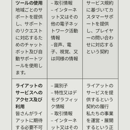
ツールの使用
– 取引情報
サービス規約
地域ごとのサ
– インターネ
に基づいてカ
ポートを提供
ット又はその
スタマーサポ
し、サポート
他の電子ネッ
ートを提供
のリクエスト
トワーク活動
し、プレイヤ
に対応するた
情報
ーの問い合わ
めのチャット
–音声、電
せに対応する
ボット及び自
子、視覚、又
という契約
動サポートツ
は同様の情報
ールを使用し
ます。
ライアットの
– 識別子
ライアットの
サービスへの
– 特性又はデ
サービスを提
アクセス及び
モグラフィッ
供するという
利用
ク情報
契約の履行
皆さんがライ
– 取引情報
私たちの事業
アットに期待
– インターネ
を運営・展開
する必要不可
ット又はその
するという正