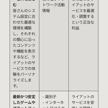
む
トワーク活動
イアットのサ
皆さんのシス
情報
ービスを最適
テム設定に合
化・調整する
わせた最適な
という正当な
環境を構築
利益
し、それぞれ
の関心に沿っ
たコンテンツ
や機能を表示
するなど、ラ
イアットのサ
ービスでの体
験をパーソナ
ライズしま
す。
最新かつ安定
– 識別子
ライアットの
したゲームや
– インターネ
サービスを安