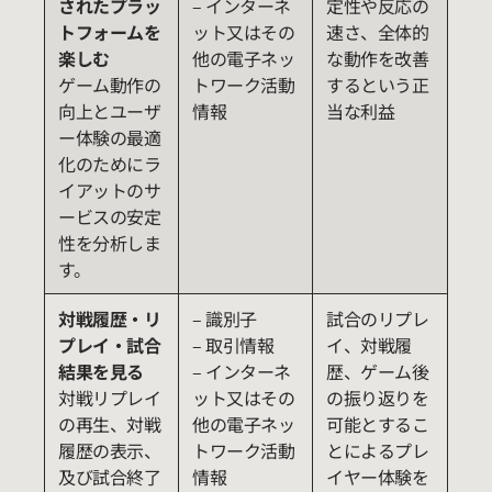
されたプラッ
– インターネ
定性や反応の
トフォームを
ット又はその
速さ、全体的
楽しむ
他の電子ネッ
な動作を改善
ゲーム動作の
トワーク活動
するという正
向上とユーザ
情報
当な利益
ー体験の最適
化のためにラ
イアットのサ
ービスの安定
性を分析しま
す。
対戦履歴・リ
– 識別子
試合のリプレ
プレイ・試合
– 取引情報
イ、対戦履
結果を見る
– インターネ
歴、ゲーム後
対戦リプレイ
ット又はその
の振り返りを
の再生、対戦
他の電子ネッ
可能とするこ
履歴の表示、
トワーク活動
とによるプレ
及び試合終了
情報
イヤー体験を