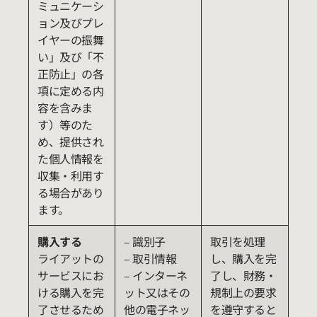
ミュニケーシ
ョン及びプレ
イヤーの振舞
い」及び「不
正防止」の各
項に定める内
容を含みま
す）等のた
め、提供され
た個人情報を
収集・利用す
る場合があり
ます。
購入する
– 識別子
取引を処理
ライアットの
– 取引情報
し、購入を完
サービスにお
– インターネ
了し、財務・
ける購入を完
ット又はその
規制上の要求
了させるため
他の電子ネッ
を遵守すると