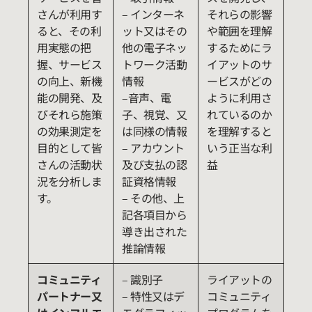
さんが利用す
– インターネ
それらの影響
ると、その利
ット又はその
や範囲を理解
用実態の把
他の電子ネッ
するためにラ
握、サービス
トワーク活動
イアットのサ
の向上、新機
情報
ービスがどの
能の開発、及
–音声、電
ように利用さ
びそれら施策
子、視覚、又
れているのか
の効果測定を
は同様の情報
を理解すると
目的として皆
– アカウント
いう正当な利
さんの活動状
及び支払の認
益
況を分析しま
証資格情報
す。
– その他、上
記各項目から
導き出された
推論情報
コミュニティ
– 識別子
ライアットの
パートナー又
– 特性又はデ
コミュニティ