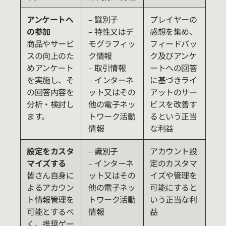
アンケートへ
– 識別子
プレイヤーの
の参加
– 特性又はデ
感想を集め、
商品やサービ
モグラフィッ
フィードバッ
スの向上のた
ク情報
ク及びアンケ
めアンケート
– 取引情報
ートへの回答
を実施し、そ
– インターネ
に基づきライ
の回答内容を
ット又はその
アットのサー
分析・検討し
他の電子ネッ
ビスを改善す
ます。
トワーク活動
るという正当
情報
な利益
設定をカスタ
– 識別子
アカウント設
マイズする
– インターネ
定のカスタマ
皆さん自身に
ット又はその
イズや管理を
よるアカウン
他の電子ネッ
可能にすると
ト情報管理を
トワーク活動
いう正当な利
可能とするべ
情報
益
く、推奨ゲー