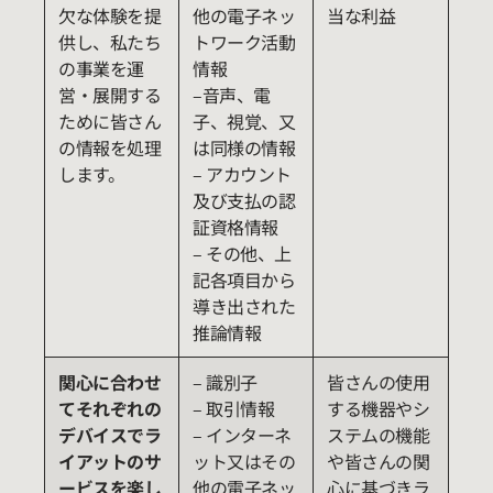
欠な体験を提
他の電子ネッ
当な利益
供し、私たち
トワーク活動
の事業を運
情報
営・展開する
–音声、電
ために皆さん
子、視覚、又
の情報を処理
は同様の情報
します。
– アカウント
及び支払の認
証資格情報
– その他、上
記各項目から
導き出された
推論情報
関心に合わせ
– 識別子
皆さんの使用
てそれぞれの
– 取引情報
する機器やシ
デバイスでラ
– インターネ
ステムの機能
イアットのサ
ット又はその
や皆さんの関
ービスを楽し
他の電子ネッ
心に基づきラ