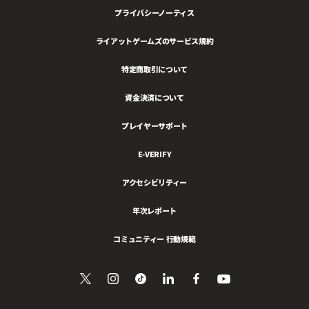
プライバシーノーティス
ライアットゲームズのサービス規約
特定商取引について
資金決済について
プレイヤーサポート
E-VERIFY
アクセシビリティー
年次レポート
コミュニティー 行動規範
Twitter
Follow
Follow
LinkedIn
Facebook
YouTube
で
を
us
us
で
を
見
フ
on
on
共
フ
る