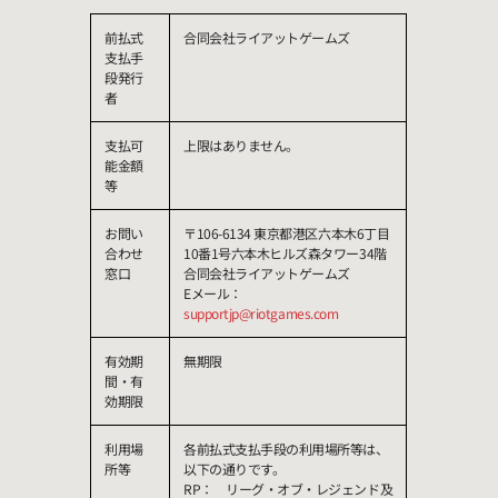
前払式
合同会社ライアットゲームズ
支払手
段発行
者
支払可
上限はありません。
能金額
等
お問い
〒106-6134 東京都港区六本木6丁目
合わせ
10番1号六本木ヒルズ森タワー34階
窓口
合同会社ライアットゲームズ
Eメール：
supportjp@riotgames.com
有効期
無期限
間・有
効期限
利用場
各前払式支払手段の利用場所等は、
所等
以下の通りです。
RP： リーグ・オブ・レジェンド及