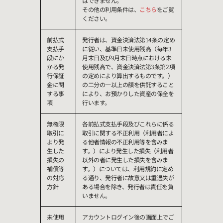
はできません。
その他の利用条件は、
こちら
をご覧
ください。
前払式
発行者は、資金決済法第14条の定め
支払手
に従い、基準日未使用残高（毎年3
段にか
月末日及び9月末日時点における未
かる発
使用残高で、資金決済法第3条第2項
行保証
の定めにより算出するものです。）
金に関
の二分の一以上の額を供託すること
する事
により、お預かりした資産の保全を
項
行います。
無権限
各前払式支払手段及びこれらに係る
取引に
取引に関する不正利用（利用者によ
より発
る他者情報の不正利用等を含みま
生した
す。）により発生した損失（利用者
損失の
以外の者に発生した損失を含みま
補償等
す。）については、利用規約に定め
の対応
る通り、発行者に故意又は重過失が
方針
ある場合を除き、発行者は責任を負
いません。
未使用
アカウントログイン後の画面上でご