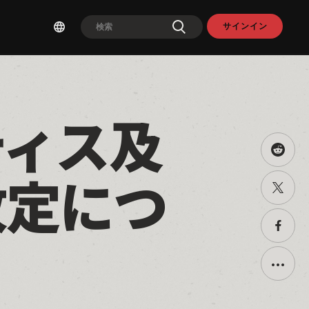
サインイン
ティス及
Share
this
改定につ
on
Twitter
Reddit
で
共
有
Faceb
で
共
有
Toggle
additio
sharin
option