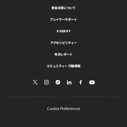
資金決済について
プレイヤーサポート
E-VERIFY
アクセシビリティー
年次レポート
コミュニティー 行動規範
Twitter
Follow
Follow
LinkedIn
Facebook
YouTube
で
を
us
us
で
を
見
フ
on
on
共
フ
る
ォ
Instagram
Tiktok
有
ォ
ロ
ロ
ー
ー
Cookie Preferences