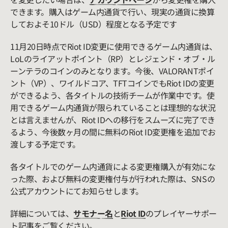
できます。購入はゲーム内通貨で行い、現実の通貨に換算
しておよそ10ドル（USD）程度となる予定です
11月20日時点でRiot ID変更に使用できるゲーム内通貨は、
LoLのライアットポイント（RP）とレジェンド・オブ・ル
ーンテラのコインのみとなります。今後、VALORANTポイ
ント（VP）、ワイルドコア、TFTコインでもRiot IDの変更
ができるよう、各タイトルの技術チームが作業中です。使
用できるゲーム内通貨が限られていることは理想的な状況
とは言えませんが、Riot IDへの移行をスムーズに完了でき
るよう、今後数ヶ月の間に無料のRiot ID変更権を追加でお
渡しする予定です。
各タイトルでのゲーム内通貨による変更権購入が有効にな
った際、および無料の変更権付与が行われた際は、SNSの
公式アカウントにてお知らせします。
詳細については、
サモナー名
と
Riot ID
のプレイヤーサポー
ト記事をご覧ください。