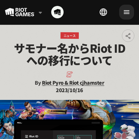
ニュース
Toggl
サモナー名からRiot ID
addit
shari
への移行について
optio
By
Riot Pyro & Riot cjhamster
2023/10/16