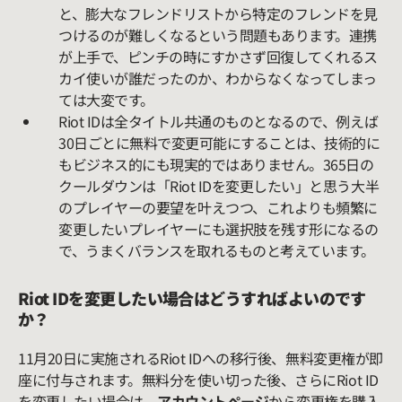
と、膨大なフレンドリストから特定のフレンドを見
つけるのが難しくなるという問題もあります。連携
が上手で、ピンチの時にすかさず回復してくれるス
カイ使いが誰だったのか、わからなくなってしまっ
ては大変です。
Riot IDは全タイトル共通のものとなるので、例えば
30日ごとに無料で変更可能にすることは、技術的に
もビジネス的にも現実的ではありません。365日の
クールダウンは「Riot IDを変更したい」と思う大半
のプレイヤーの要望を叶えつつ、これよりも頻繁に
変更したいプレイヤーにも選択肢を残す形になるの
で、うまくバランスを取れるものと考えています。
Riot IDを変更したい場合はどうすればよいのです
か？
11月20日に実施されるRiot IDへの移行後、無料変更権が即
座に付与されます。無料分を使い切った後、さらにRiot ID
を変更したい場合は、
アカウントページ
から変更権を購入