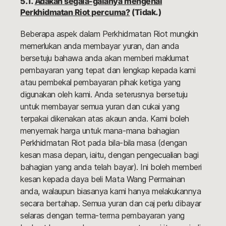
5.1.
Adakah segala-galanya mengenai
Perkhidmatan Riot percuma?
(Tidak.)
Beberapa aspek dalam Perkhidmatan Riot mungkin
memerlukan anda membayar yuran, dan anda
bersetuju bahawa anda akan memberi maklumat
pembayaran yang tepat dan lengkap kepada kami
atau pembekal pembayaran pihak ketiga yang
digunakan oleh kami. Anda seterusnya bersetuju
untuk membayar semua yuran dan cukai yang
terpakai dikenakan atas akaun anda. Kami boleh
menyemak harga untuk mana-mana bahagian
Perkhidmatan Riot pada bila-bila masa (dengan
kesan masa depan, iaitu, dengan pengecualian bagi
bahagian yang anda telah bayar). Ini boleh memberi
kesan kepada daya beli Mata Wang Permainan
anda, walaupun biasanya kami hanya melakukannya
secara bertahap. Semua yuran dan caj perlu dibayar
selaras dengan terma-terma pembayaran yang