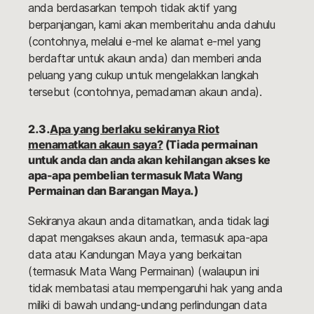
anda berdasarkan tempoh tidak aktif yang
berpanjangan, kami akan memberitahu anda dahulu
(contohnya, melalui e-mel ke alamat e-mel yang
berdaftar untuk akaun anda) dan memberi anda
peluang yang cukup untuk mengelakkan langkah
tersebut (contohnya, pemadaman akaun anda).
2.3.
Apa yang berlaku sekiranya Riot
menamatkan akaun saya?
(Tiada permainan
untuk anda dan anda akan kehilangan akses ke
apa-apa pembelian termasuk Mata Wang
Permainan dan Barangan Maya.)
Sekiranya akaun anda ditamatkan, anda tidak lagi
dapat mengakses akaun anda, termasuk apa-apa
data atau Kandungan Maya yang berkaitan
(termasuk Mata Wang Permainan) (walaupun ini
tidak membatasi atau mempengaruhi hak yang anda
miliki di bawah undang-undang perlindungan data