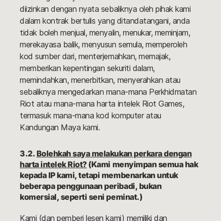
diizinkan dengan nyata sebaliknya oleh pihak kami
dalam kontrak bertulis yang ditandatangani, anda
tidak boleh menjual, menyalin, menukar, meminjam,
merekayasa balik, menyusun semula, memperoleh
kod sumber dari, menterjemahkan, memajak,
memberikan kepentingan sekuriti dalam,
memindahkan, menerbitkan, menyerahkan atau
sebaliknya mengedarkan mana-mana Perkhidmatan
Riot atau mana-mana harta intelek Riot Games,
termasuk mana-mana kod komputer atau
Kandungan Maya kami.
3.2.
Bolehkah saya melakukan perkara dengan
harta intelek Riot?
(Kami menyimpan semua hak
kepada IP kami, tetapi membenarkan untuk
beberapa penggunaan peribadi, bukan
komersial, seperti seni peminat.)
Kami (dan pemberi lesen kami) memiliki dan