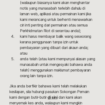
(walaupun biasanya kami akan menghantar
notis yang munasabah terlebih dahulu di
laman web, aplikasi atau permainan kami jika
kami merancang untuk berhenti menawarkan
ciri inti penting dari permainan atau semua
Perkhidmatan Riot di serantau anda);
kami harus membayar balik wang seseorang
kerana penggunaan tanpa izin untuk
pembayaran yang dibuat dari akaun anda;
atau
anda telah (atau kami mempunyai alasan yang
munasabah untuk mengesyaki bahawa anda
telah) menggunakan maklumat pembayaran
orang lain tanpa izin.
Jika anda berfikir bahawa kami telah melakukan
kesilapan, sila hubungi pasukan Sokongan Pemain
kami dengan butir-butir
di sini
dan kami akan
menyemak kes anda, walaupun kami mungkin