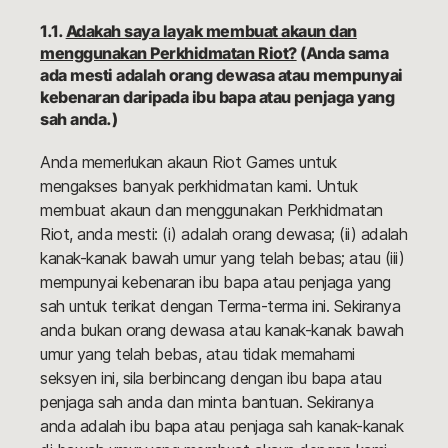
1.1.
Adakah saya layak membuat akaun dan
menggunakan Perkhidmatan Riot?
(Anda sama
ada mesti adalah orang dewasa atau mempunyai
kebenaran daripada ibu bapa atau penjaga yang
sah anda.)
Anda memerlukan akaun Riot Games untuk
mengakses banyak perkhidmatan kami. Untuk
membuat akaun dan menggunakan Perkhidmatan
Riot, anda mesti: (i) adalah orang dewasa; (ii) adalah
kanak-kanak bawah umur yang telah bebas; atau (iii)
mempunyai kebenaran ibu bapa atau penjaga yang
sah untuk terikat dengan Terma-terma ini. Sekiranya
anda bukan orang dewasa atau kanak-kanak bawah
umur yang telah bebas, atau tidak memahami
seksyen ini, sila berbincang dengan ibu bapa atau
penjaga sah anda dan minta bantuan. Sekiranya
anda adalah ibu bapa atau penjaga sah kanak-kanak