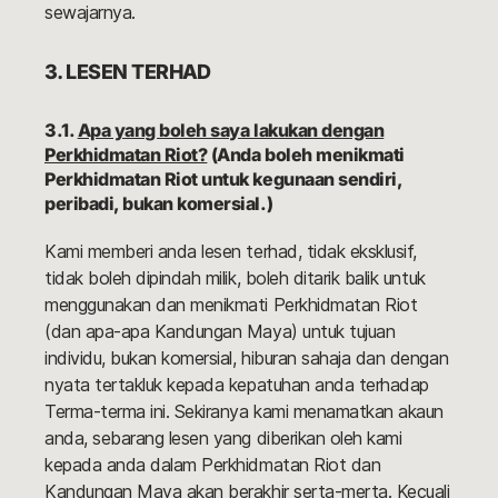
sewajarnya.
3. LESEN TERHAD
3.1.
Apa yang boleh saya lakukan dengan
Perkhidmatan Riot?
(Anda boleh menikmati
Perkhidmatan Riot untuk kegunaan sendiri,
peribadi, bukan komersial.)
Kami memberi anda lesen terhad, tidak eksklusif,
tidak boleh dipindah milik, boleh ditarik balik untuk
menggunakan dan menikmati Perkhidmatan Riot
(dan apa-apa Kandungan Maya) untuk tujuan
individu, bukan komersial, hiburan sahaja dan dengan
nyata tertakluk kepada kepatuhan anda terhadap
Terma-terma ini. Sekiranya kami menamatkan akaun
anda, sebarang lesen yang diberikan oleh kami
kepada anda dalam Perkhidmatan Riot dan
Kandungan Maya akan berakhir serta-merta. Kecuali