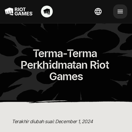
Terma-Terma 
Perkhidmatan Riot 
Games
Terakhir diubah suai: December 1, 2024