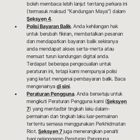
boleh membaca lebih lanjut tentang perkara ini
(termasuk maksud “Kandungan Maya”) dalam
Seksyen 4
.
Polisi Bayaran Balik
. Anda kehilangan hak
untuk berubah fikiran, membatalkan pesanan
dan mendapatkan bayaran balik sekiranya
anda mendapat akses serta-merta atau
memuat turun kandungan digital anda.
Terdapat beberapa pengecualian untuk
peraturan ini, tetapi kami mempunyai polisi
yang ketat mengenai pembayaran balik. Baca
mengenainya
di sini
.
Peraturan Pengguna
. Anda bersetuju untuk
mengikuti Peraturan Pengguna kami (
Seksyen
7
) yang mentadbir tingkah laku dalam-
permainan dan tingkah laku luar-permainan
tertentu semasa menggunakan Perkhidmatan
Riot.
Seksyen 7
juga menerangkan penalti
bagi pelanggaran Peraturan Pengguna