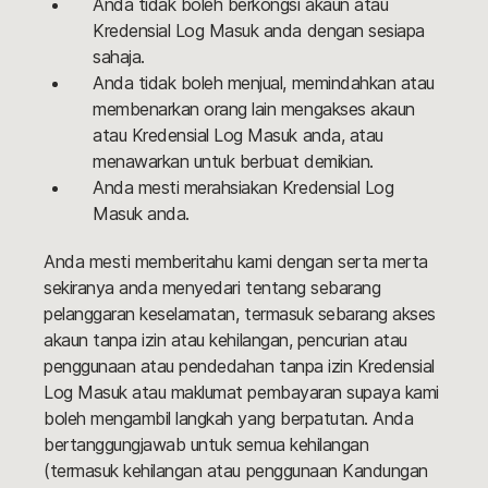
Anda tidak boleh berkongsi akaun atau
Kredensial Log Masuk anda dengan sesiapa
sahaja.
Anda tidak boleh menjual, memindahkan atau
membenarkan orang lain mengakses akaun
atau Kredensial Log Masuk anda, atau
menawarkan untuk berbuat demikian.
Anda mesti merahsiakan Kredensial Log
Masuk anda.
Anda mesti memberitahu kami dengan serta merta
sekiranya anda menyedari tentang sebarang
pelanggaran keselamatan, termasuk sebarang akses
akaun tanpa izin atau kehilangan, pencurian atau
penggunaan atau pendedahan tanpa izin Kredensial
Log Masuk atau maklumat pembayaran supaya kami
boleh mengambil langkah yang berpatutan. Anda
bertanggungjawab untuk semua kehilangan
(termasuk kehilangan atau penggunaan Kandungan