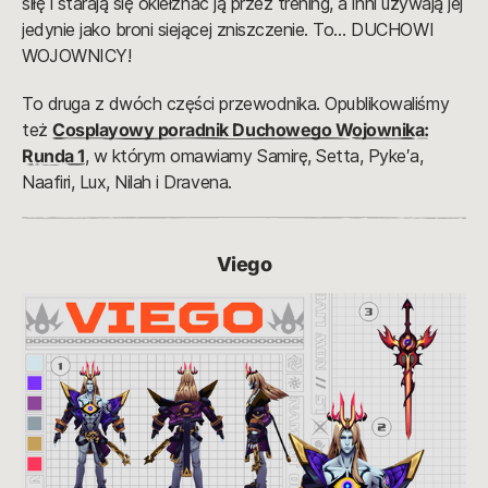
siłę i starają się okiełznać ją przez trening, a inni używają jej
jedynie jako broni siejącej zniszczenie. To… DUCHOWI
WOJOWNICY!
To druga z dwóch części przewodnika. Opublikowaliśmy
też
Cosplayowy poradnik Duchowego Wojownika:
Runda 1
, w którym omawiamy Samirę, Setta, Pyke′a,
Naafiri, Lux, Nilah i Dravena.
Viego