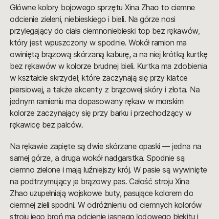
Główne kolory bojowego sprzętu Xina Zhao to ciemne
odcienie zieleni, niebieskiego i bieli. Na górze nosi
przylegający do ciała ciemnoniebieski top bez rękawów,
który jest wpuszczony w spodnie. Wokół ramion ma
owiniętą brązową skórzaną kaburę, a na niej krótką kurtkę
bez rękawów w kolorze brudnej bieli. Kurtka ma zdobienia
w kształcie skrzydeł, które zaczynają się przy klatce
piersiowej, a także akcenty z brązowej skóry i złota. Na
jednym ramieniu ma dopasowany rękaw w morskim
kolorze zaczynający się przy barku i przechodzący w
rękawicę bez palców.
Na rękawie zapięte są dwie skórzane opaski — jedna na
samej górze, a druga wokół nadgarstka. Spodnie są
ciemno zielone i mają luźniejszy krój. W pasie są wywinięte
na podtrzymujący je brązowy pas. Całość stroju Xina
Zhao uzupełniają wojskowe buty, pasujące kolorem do
ciemnej zieli spodni. W odróżnieniu od ciemnych kolorów
stroju jego broń ma odcienie jasnego lodowego błękitu i