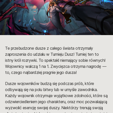
Te przebudzone dusze z całego świata otrzymały
zaproszenia do udziału w Turnieju Dusz! Turniej ten to
istny król rozrywki. To spektakl niemający sobie równych!
Wojownicy walczą 1 na 1. Zwycięzca otrzyma nagrodę —
to, czego najbardziej pragnie jego dusza!
Dusze wojowników budzą się podczas prób, które
odbywają się na polu bitwy lub w umyśle zawodnika.
Każdy wojownik otrzymuje wyjątkowe zdolności, które są
odzwierciedleniem jego charakteru, oraz moc pozwalającą
wyzwolić esencję swojej duszy. Niektórzy trenują swoją