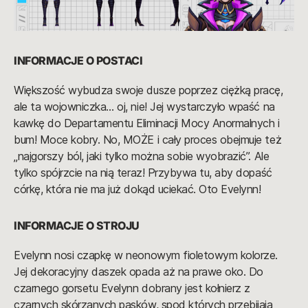
INFORMACJE O POSTACI
Większość wybudza swoje dusze poprzez ciężką pracę,
ale ta wojowniczka… oj, nie! Jej wystarczyło wpaść na
kawkę do Departamentu Eliminacji Mocy Anormalnych i
bum! Moce kobry. No, MOŻE i cały proces obejmuje też
„najgorszy ból, jaki tylko można sobie wyobrazić”. Ale
tylko spójrzcie na nią teraz! Przybywa tu, aby dopaść
córkę, która nie ma już dokąd uciekać. Oto Evelynn!
INFORMACJE O STROJU
Evelynn nosi czapkę w neonowym fioletowym kolorze.
Jej dekoracyjny daszek opada aż na prawe oko. Do
czarnego gorsetu Evelynn dobrany jest kołnierz z
czarnych skórzanych pasków, spod których przebijają