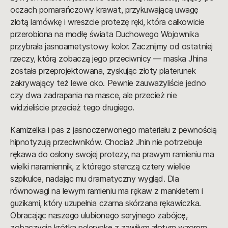
oczach pomarańczowy krawat, przykuwającą uwagę
złotą lamówkę i wreszcie protezę ręki, która całkowicie
przerobiona na modłę świata Duchowego Wojownika
przybrała jasnoametystowy kolor. Zacznijmy od ostatniej
rzeczy, którą zobaczą jego przeciwnicy — maska Jhina
została przeprojektowana, zyskując złoty platerunek
zakrywający też lewe oko. Pewnie zauważyliście jedno
czy dwa zadrapania na masce, ale przecież nie
widzieliście przecież tego drugiego.
Kamizelka i pas z jasnoczerwonego materiału z pewnością
hipnotyzują przeciwników. Chociaż Jhin nie potrzebuje
rękawa do osłony swojej protezy, na prawym ramieniu ma
wielki naramiennik, z którego sterczą cztery wielkie
szpikulce, nadając mu dramatyczny wygląd. Dla
równowagi na lewym ramieniu ma rękaw z mankietem i
guzikami, który uzupełnia czarna skórzana rękawiczka.
Obracając naszego ulubionego seryjnego zabójcę,
zobaczycie krótką pelerynkę z zawiłym złotym wzorem.