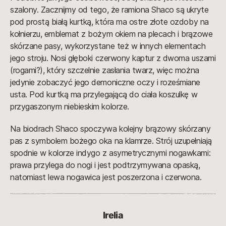
szalony. Zacznijmy od tego, że ramiona Shaco są ukryte
pod prostą białą kurtką, która ma ostre złote ozdoby na
kołnierzu, emblemat z bożym okiem na plecach i brązowe
skórzane pasy, wykorzystane też w innych elementach
jego stroju. Nosi głęboki czerwony kaptur z dwoma uszami
(rogami?), który szczelnie zasłania twarz, więc można
jedynie zobaczyć jego demoniczne oczy i roześmiane
usta. Pod kurtką ma przylegającą do ciała koszulkę w
przygaszonym niebieskim kolorze.
Na biodrach Shaco spoczywa kolejny brązowy skórzany
pas z symbolem bożego oka na klamrze. Strój uzupełniają
spodnie w kolorze indygo z asymetrycznymi nogawkami:
prawa przylega do nogi i jest podtrzymywana opaską,
natomiast lewa nogawica jest poszerzona i czerwona.
Irelia