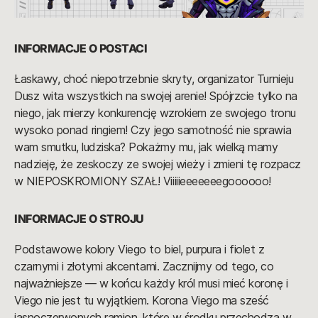
INFORMACJE O POSTACI
Łaskawy, choć niepotrzebnie skryty, organizator Turnieju
Dusz wita wszystkich na swojej arenie! Spójrzcie tylko na
niego, jak mierzy konkurencję wzrokiem ze swojego tronu
wysoko ponad ringiem! Czy jego samotność nie sprawia
wam smutku, ludziska? Pokażmy mu, jak wielką mamy
nadzieję, że zeskoczy ze swojej wieży i zmieni tę rozpacz
w NIEPOSKROMIONY SZAŁ! Viiiiieeeeeeegoooooo!
INFORMACJE O STROJU
Podstawowe kolory Viego to biel, purpura i fiolet z
czarnymi i złotymi akcentami. Zacznijmy od tego, co
najważniejsze — w końcu każdy król musi mieć koronę i
Viego nie jest tu wyjątkiem. Korona Viego ma sześć
jasnoczerwonych ramion, które w środku przechodzą w