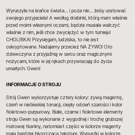
Wyruszyła na krańce świata… i poza nie… żeby uratować
swojego przyjaciela! A według drabinki, którą mam właśnie
przed moimi własnymi oczami, będzie musiała walczyć
właśnie z nim, jeśli chce zwyciężyć w tym turnieju!
CHOLIBKA! Przysięgam, ludziska, to nie jest
oskryptowane. Nadajemy przecież NA ŻYWO! Oto
dziewczyna z przyjaźnią w sercu oraz magicznymi
nożycami, które w jej rękach przywracają do życia
umarłych: Gwen!
INFORMACJE O STROJU
Strój Gwen wykorzystuje cztery kolory: żywą magentę,
czerń w niebieskiej tonacji, ciepły odcień szarości i kolor
fioletowo-purpurowy. Białe, czarne i fioletowe elementy
stroju Gwen są wykonane z wygodnej i trochę grubszej
matowej tkaniny, natomiast części w kolorze magenty
mają bardziej błyszczącą teksturę. Wypustki w kolorze