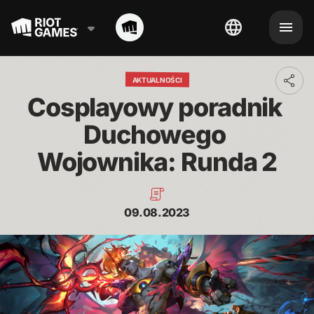
AKTUALNOŚCI
Toggl
addit
Cosplayowy poradnik 
shari
optio
Duchowego 
Wojownika: Runda 2
09.08.2023