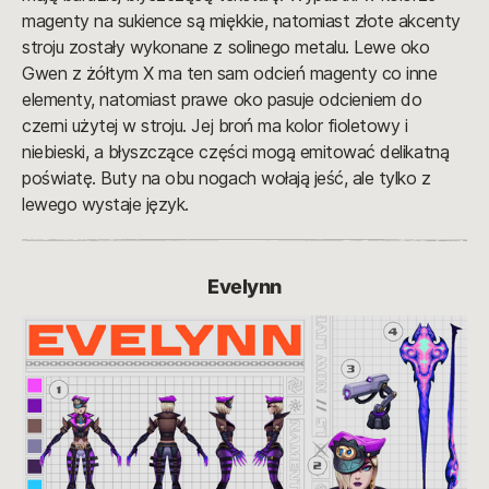
magenty na sukience są miękkie, natomiast złote akcenty
stroju zostały wykonane z solinego metalu. Lewe oko
Gwen z żółtym X ma ten sam odcień magenty co inne
elementy, natomiast prawe oko pasuje odcieniem do
czerni użytej w stroju. Jej broń ma kolor fioletowy i
niebieski, a błyszczące części mogą emitować delikatną
poświatę. Buty na obu nogach wołają jeść, ale tylko z
lewego wystaje język.
Evelynn