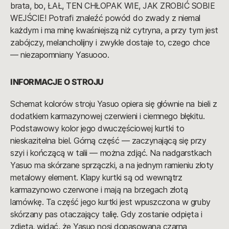
brata, bo, ŁAŁ, TEN CHŁOPAK WIE, JAK ZROBIĆ SOBIE
WEJŚCIE! Potrafi znaleźć powód do zwady z niemal
każdym i ma minę kwaśniejszą niż cytryna, a przy tym jest
zabójczy, melancholijny i zwykle dostaje to, czego chce
— niezapomniany Yasuooo.
INFORMACJE O STROJU
Schemat kolorów stroju Yasuo opiera się głównie na bieli z
dodatkiem karmazynowej czerwieni i ciemnego błękitu.
Podstawowy kolor jego dwuczęściowej kurtki to
nieskazitelna biel. Górną część — zaczynającą się przy
szyi i kończącą w talii — można zdjąć. Na nadgarstkach
Yasuo ma skórzane sprzączki, a na jednym ramieniu złoty
metalowy element. Klapy kurtki są od wewnątrz
karmazynowo czerwone i mają na brzegach złotą
lamówkę. Ta część jego kurtki jest wpuszczona w gruby
skórzany pas otaczający talię. Gdy zostanie odpięta i
zdjęta, widać, że Yasuo nosi dopasowaną czarną