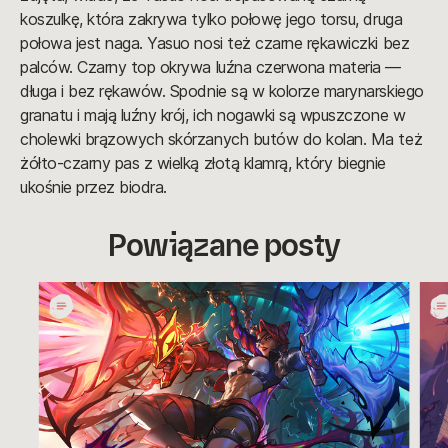
koszulkę, która zakrywa tylko połowę jego torsu, druga
połowa jest naga. Yasuo nosi też czarne rękawiczki bez
palców. Czarny top okrywa luźna czerwona materia —
długa i bez rękawów. Spodnie są w kolorze marynarskiego
granatu i mają luźny krój, ich nogawki są wpuszczone w
cholewki brązowych skórzanych butów do kolan. Ma też
żółto-czarny pas z wielką złotą klamrą, który biegnie
ukośnie przez biodra.
Powiązane posty
Cosplayowy
Prz
poradnik
cos
Duchowego
Cza
Wojownika:
Gwi
Runda
czę
1
2