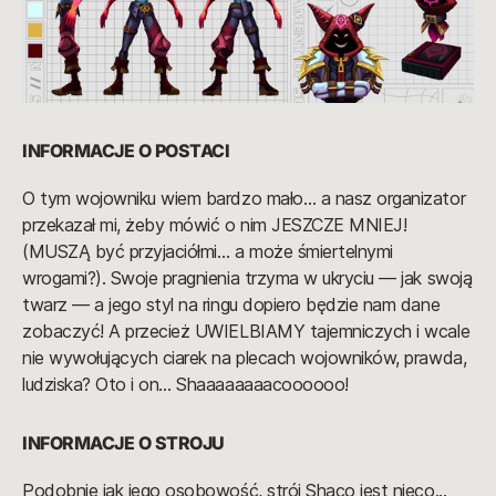
INFORMACJE O POSTACI
O tym wojowniku wiem bardzo mało… a nasz organizator
przekazał mi, żeby mówić o nim JESZCZE MNIEJ!
(MUSZĄ być przyjaciółmi… a może śmiertelnymi
wrogami?). Swoje pragnienia trzyma w ukryciu — jak swoją
twarz — a jego styl na ringu dopiero będzie nam dane
zobaczyć! A przecież UWIELBIAMY tajemniczych i wcale
nie wywołujących ciarek na plecach wojowników, prawda,
ludziska? Oto i on… Shaaaaaaaacoooooo!
INFORMACJE O STROJU
Podobnie jak jego osobowość, strój Shaco jest nieco...