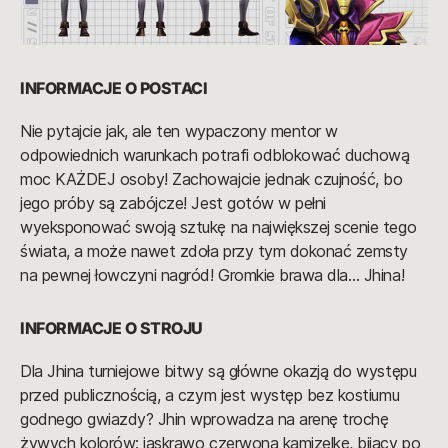
INFORMACJE O POSTACI
Nie pytajcie jak, ale ten wypaczony mentor w
odpowiednich warunkach potrafi odblokować duchową
moc KAŻDEJ osoby! Zachowajcie jednak czujność, bo
jego próby są zabójcze! Jest gotów w pełni
wyeksponować swoją sztukę na największej scenie tego
świata, a może nawet zdoła przy tym dokonać zemsty
na pewnej łowczyni nagród! Gromkie brawa dla… Jhina!
INFORMACJE O STROJU
Dla Jhina turniejowe bitwy są główne okazją do występu
przed publicznością, a czym jest występ bez kostiumu
godnego gwiazdy? Jhin wprowadza na arenę trochę
żywych kolorów: jaskrawo czerwoną kamizelkę, bijący po