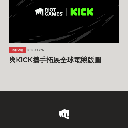
手
拓
展
全
球
電
競
2026/06/26
最新消息
版
與KICK攜手拓展全球電競版圖
圖
Riot
Games