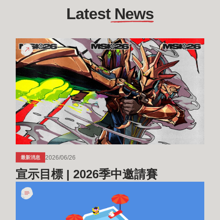
Latest
 News
宣
示
目
標
|
2026
季
中
邀
請
2026/06/26
最新消息
賽
宣示目標 | 2026季中邀請賽
我
們
要