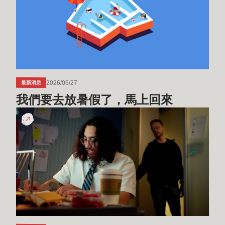
去
放
暑
假
了，
馬
上
2026/06/27
最新消息
回
我們要去放暑假了，馬上回來
來
200
年
的
經
驗|
開
發
新
訊
-