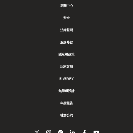
新聞中心
安全
法律聲明
服務條款
隱私權政策
玩家客服
E-VERIFY
無障礙設計
年度報告
社群公約
追
Follow
Follow
分
追
在