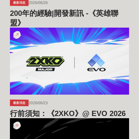
2026/06/26
最新消息
《英
200年的經驗|開發新訊 -《英雄聯
雄
聯
盟》
盟》
行
前
須
知：
《2XKO》
@
EVO
2026
2026/06/23
最新消息
行前須知：《2XKO》@ EVO 2026
與
KICK
攜