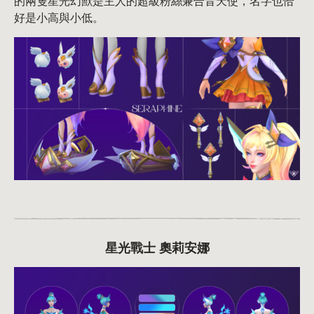
的兩隻星光幻獸是主人的超級粉絲兼合音天使，名字也恰
好是小高與小低。
星光戰士 奧莉安娜