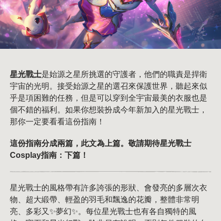
星光戰士
是始源之星所挑選的守護者，他們的職責是捍衛
宇宙的光明。接受始源之星的選召來保護世界，聽起來似
乎是項困難的任務，但是可以穿到全宇宙最美的衣服也是
個不錯的福利。如果你想裝扮成今年新加入的星光戰士，
那你一定要看看這份指南！
這份指南分成兩篇，此文為上篇。敬請期待星光戰士
Cosplay指南：下篇！
星光戰士的風格帶有許多誇張的形狀、會發亮的多層次衣
物、超大緞帶、輕盈的羽毛和飄逸的花瓣，整體非常明
亮、多彩又✨夢幻✨。每位星光戰士也有各自獨特的風