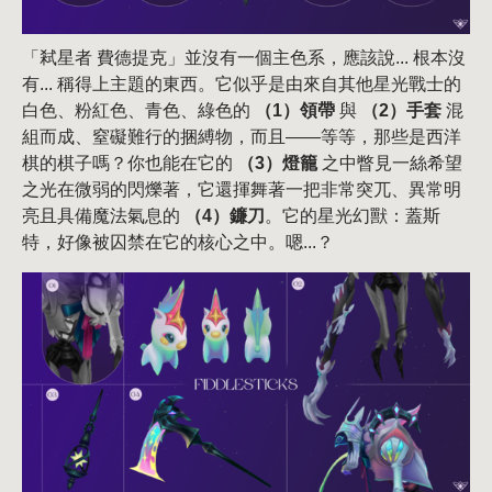
「弒星者 費德提克」並沒有一個主色系，應該說... 根本沒
有... 稱得上主題的東西。它似乎是由來自其他星光戰士的
白色、粉紅色、青色、綠色的
（1）領帶
與
（2）手套
混
組而成、窒礙難行的捆縛物，而且——等等，那些是西洋
棋的棋子嗎？你也能在它的
（3）燈籠
之中瞥見一絲希望
之光在微弱的閃爍著，它還揮舞著一把非常突兀、異常明
亮且具備魔法氣息的
（4）鐮刀
。它的星光幻獸：蓋斯
特，好像被囚禁在它的核心之中。嗯...？