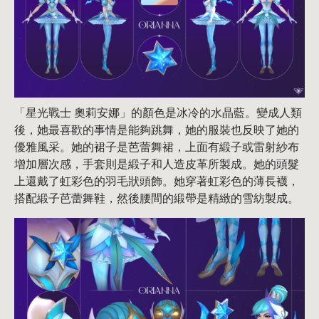
「星光戰士 奧莉安娜」的顏色是冰冷的水晶藍。變成人類
後，她最喜歡的事情是能夠跳舞，她的服裝也反映了她的
優雅風采。她的裙子是芭蕾舞裙，上面有緞子或雷射紗布
增加層次感，手套則是緞子和人造皮革所製成。她的頭髮
上還戴了虹彩色的羽毛狀頭飾。她穿著虹彩色的薄長襪，
搭配緞子芭蕾舞鞋，然後腰間的緞帶是精緻的雪紡製成。