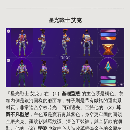
星光戰士 艾克
「星光戰士 艾克」在
（1）基礎型態
的主色系是橘色。衣
領內側是銀河圖樣的緞面布，褲子則是帶有皺褶的運動系
材質，非常適合穿梭時光、回到過去。至於他的
（2）尊
爵不凡型態
，主色系是寶石青與紫色，身穿更牢固的圓領
金緞夾克、羅紋衫與羅紋襪、深色工裝褲，與全新款的潮
鞋。他的
（3）腰帶
也從白色人造皮革變為金色的金屬材