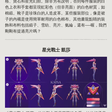
格、寶石和星光幻獸。除非另有說明，否則每件服裝的白
色上衣和手套都呈現虹彩色（但非亮面）的白色材質，如
棉緞。靴子是珍珠白的人造皮革。某些服裝部位，像是裙
子的內襯是使用簡單耐用的白色棉布。其他畫龍點睛的裝
飾和布料包括緞子、雪紡、亮片、氨綸，還有──喔，我們
剛剛有提過亮片嗎？
星光戰士 凱莎