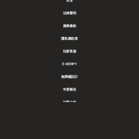
安全
法律聲明
服務條款
隱私權政策
玩家客服
E-VERIFY
無障礙設計
年度報告
社群公約
追
Follow
Follow
分
追
在
YouTube
蹤
us
us
享
蹤
觀
我
on
on
至
我
看
們
Instagram
Tiktok
LinkedIn
們