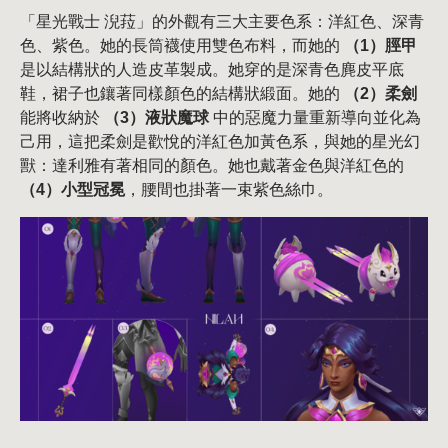
「星光戰士 淣菈」的外觀有三大主要色系：洋紅色、深青
色、紫色。她的長筒襪使用雙色布料，而她的
（1）脛甲
是以結構狀的人造皮革製成。她穿的是深青色麂皮平底
鞋，裙子也鑲著同樣顏色的結構狀緞面。她的
（2）柔劍
能將收納於
（3）液狀魔球
中的惡魔力量重新導向並化為
己用，這把柔劍是歡悅的洋紅色加黃色系，與她的星光幻
獸：達利雅有著相同的顏色。她也戴著金色與洋紅色的
（4）小型冠冕
，腰間也掛著一束紫色絲巾。