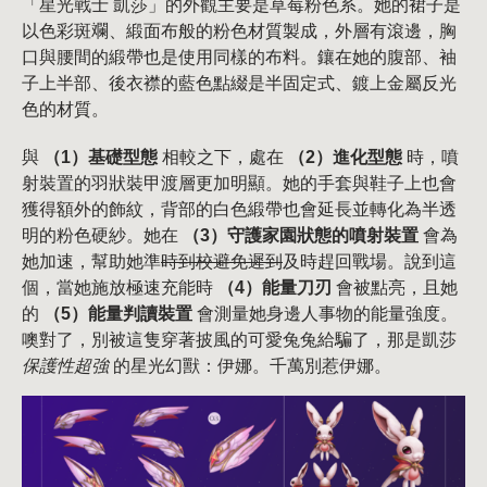
「星光戰士 凱莎」的外觀主要是草莓粉色系。她的裙子是
以色彩斑斕、緞面布般的粉色材質製成，外層有滾邊，胸
口與腰間的緞帶也是使用同樣的布料。鑲在她的腹部、袖
子上半部、後衣襟的藍色點綴是半固定式、鍍上金屬反光
色的材質。
與
（1）基礎型態
相較之下，處在
（2）進化型態
時，噴
射裝置的羽狀裝甲渡層更加明顯。她的手套與鞋子上也會
獲得額外的飾紋，背部的白色緞帶也會延長並轉化為半透
明的粉色硬紗。她在
（3）守護家園狀態的噴射裝置
會為
她加速，幫助她準
時到校避免遲到
及時趕回戰場。說到這
個，當她施放極速充能時
（4）能量刀刃
會被點亮，且她
的
（5）能量判讀裝置
會測量她身邊人事物的能量強度。
噢對了，別被這隻穿著披風的可愛兔兔給騙了，那是凱莎
保護性超強
的星光幻獸：伊娜。千萬別惹伊娜。