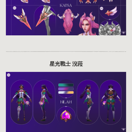
星光戰士 淣菈