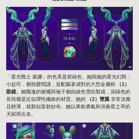
「星光戰士 索娜」的色系是碧綠色。她與她的星光幻獸：
小起司，都熱愛閱讀，並配戴著成對的大型金屬框
（1）
眼鏡
。她飄逸的裙襬與袖子都由綠色雪紡製成，深綠色的
長筒襪是近似彈性纖維的材質。她的
（2）雙翼
非常淡雅
且輕薄，就類似雷射紗布。她以果敢勇氣和演奏星之琴的
天賦而出名。