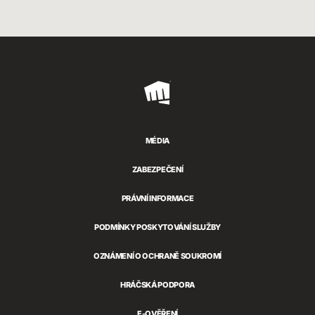
Riot
Games
MÉDIA
ZABEZPEČENÍ
PRÁVNÍ INFORMACE
PODMÍNKY POSKYTOVÁNÍ SLUŽBY
OZNÁMENÍ O OCHRANĚ SOUKROMÍ
HRÁČSKÁ PODPORA
E-OVĚŘENÍ