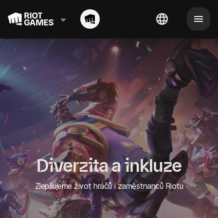
Diverzita a inkluze
Zlepšujeme život hráčů i zaměstnanců Riotu