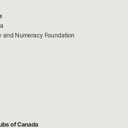
e
ia
acy and Numeracy Foundation
lubs of Canada