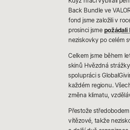
Když hráči vybírali pen
Back Bundle ve VALOR
fond jsme založili v roc
prosinci jsme
požádali
neziskovky po celém s
Celkem jsme během letoš
skinů Hvězdná strážky
spolupráci s GlobalGiv
každém regionu. Všech
změna klimatu, vzděláv
Přestože středobodem n
vítězové, takže nezisk