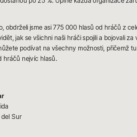
e dostanou po 25 %. Úplně každá organizace zar
o, obdrželi jsme asi 775 000 hlasů od hráčů z cel
t, jak se všichni naši hráči spojili a bojovali za 
e můžete podívat na všechny možnosti, přičemž 
 hráčů nejvíc hlasů.
ar
ida
 del Sur