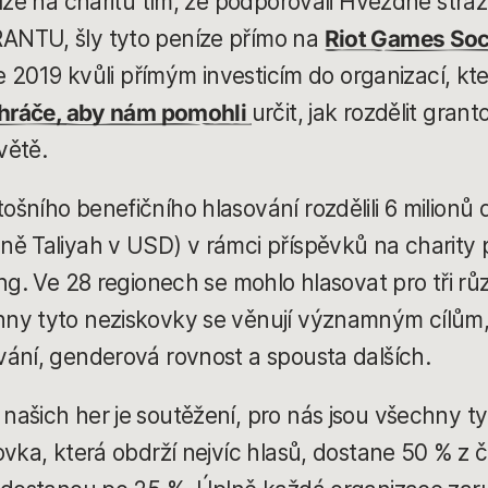
íze na charitu tím, že podporovali Hvězdné stráž
ANTU, šly tyto peníze přímo na
Riot Games Soc
e 2019 kvůli přímým investicím do organizací, které
 hráče, aby nám pomohli
určit, jak rozdělit gran
větě.
ního benefičního hlasování rozdělili 6 milionů do
ně Taliyah v USD) v rámci příspěvků na charity 
ing. Ve 28 regionech se mohlo hlasovat pro tři r
ny tyto neziskovky se věnují významným cílům, 
ání, genderová rovnost a spousta dalších.
ašich her je soutěžení, pro nás jsou všechny t
ovka, která obdrží nejvíc hlasů, dostane 50 % z