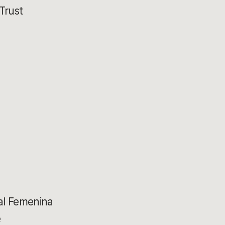
Trust
a
al Femenina
e