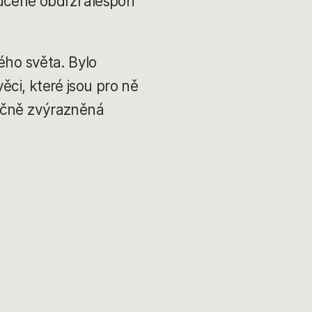
učeně obdrží alespoň
ého světa. Bylo
věci, které jsou pro ně
tučně zvýrazněná