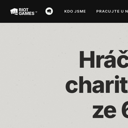
KDO JSME
PRACUJTE U 
Hráči
charit
ze 