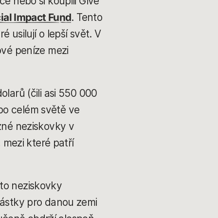
ce nebo si koupili Give
ial Impact Fund
. Tento
 usilují o lepší svět. V
tové peníze mezi
larů (čili asi 550 000
po celém světě ve
ůzné neziskovky v
mezi které patří
yto neziskovky
 částky pro danou zemi