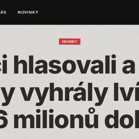
NÁS
NOVINKY
NOVINKY
 hlasovali a 
y vyhrály lví
6 milionů do