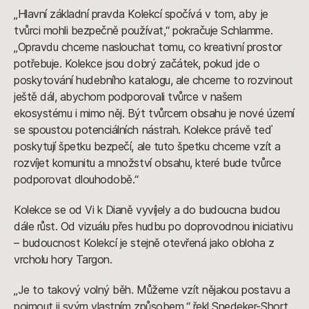
„Hlavní základní pravda Kolekcí spočívá v tom, aby je
tvůrci mohli bezpečně používat,“ pokračuje Schlamme.
„Opravdu chceme naslouchat tomu, co kreativní prostor
potřebuje. Kolekce jsou dobrý začátek, pokud jde o
poskytování hudebního katalogu, ale chceme to rozvinout
ještě dál, abychom podporovali tvůrce v našem
ekosystému i mimo něj. Být tvůrcem obsahu je nové území
se spoustou potenciálních nástrah. Kolekce právě teď
poskytují špetku bezpečí, ale tuto špetku chceme vzít a
rozvíjet komunitu a množství obsahu, které bude tvůrce
podporovat dlouhodobě.“
Kolekce se od Vi k Dianě vyvíjely a do budoucna budou
dále růst. Od vizuálu přes hudbu po doprovodnou iniciativu
– budoucnost Kolekcí je stejně otevřená jako obloha z
vrcholu hory Targon.
„Je to takový volný běh. Můžeme vzít nějakou postavu a
pojmout ji svým vlastním způsobem,“ řekl Snedeker-Short.