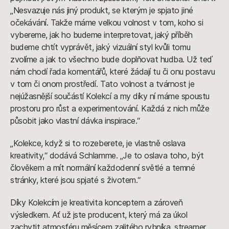
„Nesvazuje nás jiný produkt, se kterým je spjato jiné
očekávání. Takže máme velkou volnost v tom, koho si
vybereme, jak ho budeme interpretovat, jaký příběh
budeme chtít vyprávět, jaký vizuální styl kvůli tomu
zvolíme a jak to všechno bude doplňovat hudba. Už teď
nám chodí řada komentářů, které žádají tu či onu postavu
v tom či onom prostředí. Tato volnost a tvárnost je
nejúžasnější součástí Kolekcí a my díky ní máme spoustu
prostoru pro růst a experimentování. Každá z nich může
působit jako vlastní dávka inspirace.“
„Kolekce, když si to rozeberete, je vlastně oslava
kreativity,“ dodává Schlamme. „Je to oslava toho, být
člověkem a mít normální každodenní světlé a temné
stránky, které jsou spjaté s životem.“
Díky Kolekcím je kreativita konceptem a zároveň
výsledkem. Ať už jste producent, který má za úkol
zachytit atmosféru měsícem zalitého rybníka, streamer,