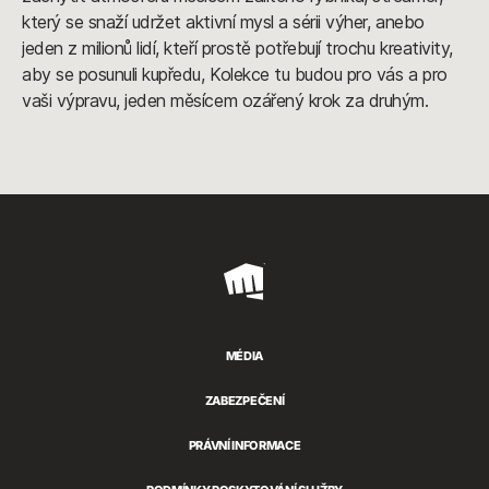
který se snaží udržet aktivní mysl a sérii výher, anebo
jeden z milionů lidí, kteří prostě potřebují trochu kreativity,
aby se posunuli kupředu, Kolekce tu budou pro vás a pro
vaši výpravu, jeden měsícem ozářený krok za druhým.
Riot
Games
MÉDIA
ZABEZPEČENÍ
PRÁVNÍ INFORMACE