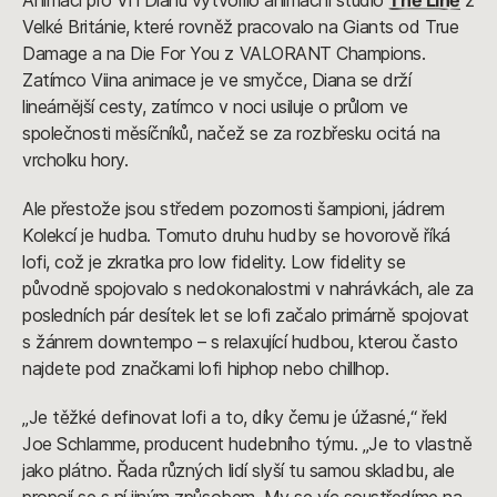
Velké Británie, které rovněž pracovalo na Giants od True
Damage a na Die For You z VALORANT Champions.
Zatímco Viina animace je ve smyčce, Diana se drží
lineárnější cesty, zatímco v noci usiluje o průlom ve
společnosti měsíčníků, načež se za rozbřesku ocitá na
vrcholku hory.
Ale přestože jsou středem pozornosti šampioni, jádrem
Kolekcí je hudba. Tomuto druhu hudby se hovorově říká
lofi, což je zkratka pro low fidelity. Low fidelity se
původně spojovalo s nedokonalostmi v nahrávkách, ale za
posledních pár desítek let se lofi začalo primárně spojovat
s žánrem downtempo – s relaxující hudbou, kterou často
najdete pod značkami lofi hiphop nebo chillhop.
„Je těžké definovat lofi a to, díky čemu je úžasné,“ řekl
Joe Schlamme, producent hudebního týmu. „Je to vlastně
jako plátno. Řada různých lidí slyší tu samou skladbu, ale
propojí se s ní jiným způsobem. My se víc soustředíme na