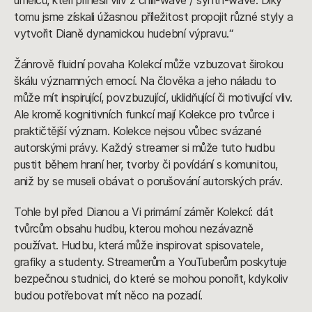
tomu jsme získali úžasnou příležitost propojit různé styly a
vytvořit Dianě dynamickou hudební výpravu.“
Žánrově fluidní povaha Kolekcí může vzbuzovat širokou
škálu významných emocí. Na člověka a jeho náladu to
může mít inspirující, povzbuzující, uklidňující či motivující vliv.
Ale kromě kognitivních funkcí mají Kolekce pro tvůrce i
praktičtější význam. Kolekce nejsou vůbec svázané
autorskými právy. Každý streamer si může tuto hudbu
pustit během hraní her, tvorby či povídání s komunitou,
aniž by se museli obávat o porušování autorských práv.
Tohle byl před Dianou a Vi primární záměr Kolekcí: dát
tvůrcům obsahu hudbu, kterou mohou nezávazně
používat. Hudbu, která může inspirovat spisovatele,
grafiky a studenty. Streamerům a YouTuberům poskytuje
bezpečnou studnici, do které se mohou ponořit, kdykoliv
budou potřebovat mít něco na pozadí.