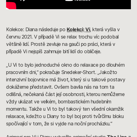
Kolekce: Diana následuje po
Kolekci: Vi
, která vyšla v
červnu 2021. V případě Vi se relax trochu víc podobal
většině lidí. Prostě zevluje na gauči po práci, která v
případě Vi nejspíš zahrnuje bití lidí do obličeje.
„U Vi to bylo jednoduché okno do relaxace po dlouhém
pracovním dni,“ pokračuje Snedeker-Short. „Jakožto
intenzivní bojovnice má život, který si u takové postavy
dokážeme představit. Ovšem bavila nás na tom ta
odlišná, nečekaná část její osobnosti, kterou nemůžeme
vždy ukázat ve velkém, bombastickém hudebním
momentu. Takže u Vi to byl takový ten všední okamžik
relaxace, kdežto u Diany to byl boj proti tvůrčímu bloku
spočívající v tom, že si vyjde na noční procházku.“
Animaci pro Vi i Dianu vytvořilo animační studio
The Line
z