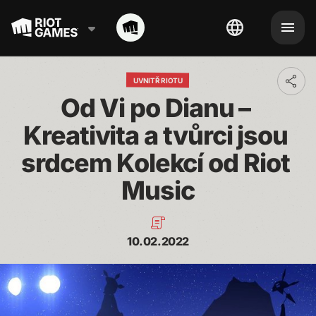
UVNITŘ RIOTU
Toggl
addit
Od Vi po Dianu – 
shari
optio
Kreativita a tvůrci jsou 
srdcem Kolekcí od Riot 
Music
10.02.2022