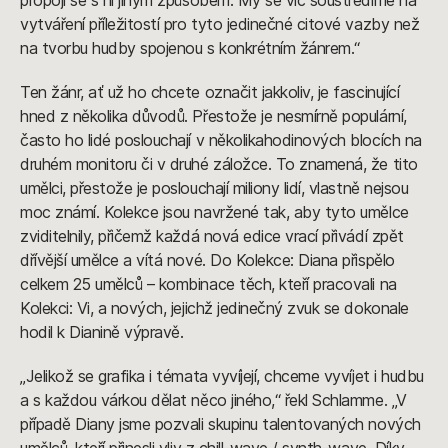
vytváření příležitostí pro tyto jedinečné citové vazby než
na tvorbu hudby spojenou s konkrétním žánrem.“
Ten žánr, ať už ho chcete označit jakkoliv, je fascinující
hned z několika důvodů. Přestože je nesmírně populární,
často ho lidé poslouchají v několikahodinových blocích na
druhém monitoru či v druhé záložce. To znamená, že tito
umělci, přestože je poslouchají miliony lidí, vlastně nejsou
moc známí. Kolekce jsou navržené tak, aby tyto umělce
zviditelnily, přičemž každá nová edice vrací přivádí zpět
dřívější umělce a vítá nové. Do Kolekce: Diana přispělo
celkem 25 umělců – kombinace těch, kteří pracovali na
Kolekci: Vi, a nových, jejichž jedinečný zvuk se dokonale
hodil k Dianině výpravě.
„Jelikož se grafika i témata vyvíjejí, chceme vyvíjet i hudbu
a s každou várkou dělat něco jiného,“ řekl Schlamme. „V
případě Diany jsme pozvali skupinu talentovaných nových
umělců, kteří přinesli vliv z chill-wave / synth-wave. Díky