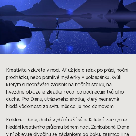
Kreativita vzkvétá v noci. Ať už jde o relax po práci, noční
procházku, nebo pomíjivé myšlenky v polospánku, kvůli
kterým si necháváte zápisník na nočním stolku, na
hvězdné obloze je zkrátka něco, co podněcuje tvůrčího
ducha. Pro Dianu, utrápeného sirotka, který neúnavně
hledá vědomosti za svitu měsíce, je noc domovem.
Kolekce: Diana, druhé vydání naší série Kolekcí, zachycuje
hledání kreativního průlomu během noci. Zahloubaná Diana
v ní objevuje divočinu se zápisníkem po boku, zatímco ji na