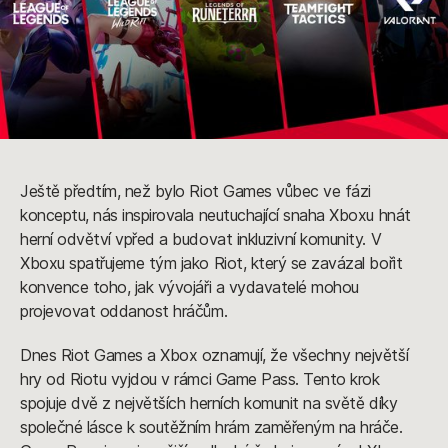
Ještě předtím, než bylo Riot Games vůbec ve fázi
konceptu, nás inspirovala neutuchající snaha Xboxu hnát
herní odvětví vpřed a budovat inkluzivní komunity. V
Xboxu spatřujeme tým jako Riot, který se zavázal bořit
konvence toho, jak vývojáři a vydavatelé mohou
projevovat oddanost hráčům.
Dnes Riot Games a Xbox oznamují, že všechny největší
hry od Riotu vyjdou v rámci Game Pass. Tento krok
spojuje dvě z největších herních komunit na světě díky
společné lásce k soutěžním hrám zaměřeným na hráče.