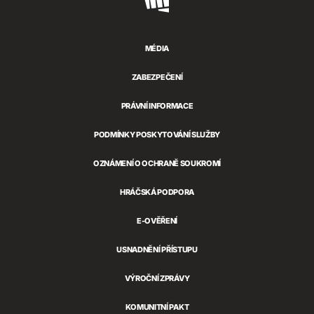
Riot
Games
MÉDIA
ZABEZPEČENÍ
PRÁVNÍ INFORMACE
PODMÍNKY POSKYTOVÁNÍ SLUŽBY
OZNÁMENÍ O OCHRANĚ SOUKROMÍ
HRÁČSKÁ PODPORA
E-OVĚŘENÍ
USNADNĚNÍ PŘÍSTUPU
VÝROČNÍ ZPRÁVY
KOMUNITNÍ PAKT