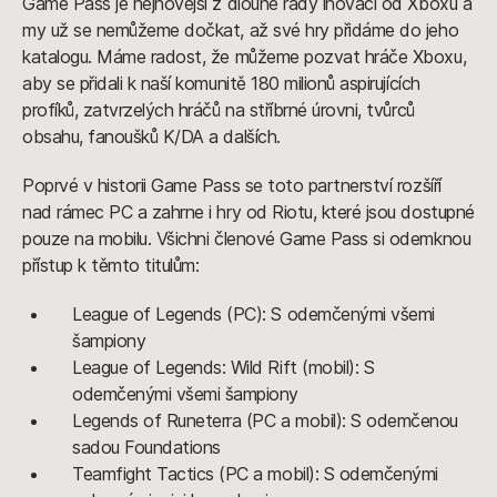
Game Pass je nejnovější z dlouhé řady inovací od Xboxu a
my už se nemůžeme dočkat, až své hry přidáme do jeho
katalogu. Máme radost, že můžeme pozvat hráče Xboxu,
aby se přidali k naší komunitě 180 milionů aspirujících
profíků, zatvrzelých hráčů na stříbrné úrovni, tvůrců
obsahu, fanoušků K/DA a dalších.
Poprvé v historii Game Pass se toto partnerství rozšíří
nad rámec PC a zahrne i hry od Riotu, které jsou dostupné
pouze na mobilu. Všichni členové Game Pass si odemknou
přístup k těmto titulům:
League of Legends (PC): S odemčenými všemi
šampiony
League of Legends: Wild Rift (mobil): S
odemčenými všemi šampiony
Legends of Runeterra (PC a mobil): S odemčenou
sadou Foundations
Teamfight Tactics (PC a mobil): S odemčenými