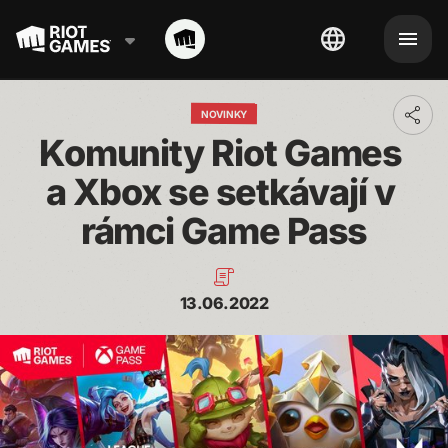
NOVINKY
Toggl
addit
Komunity Riot Games 
shari
optio
a Xbox se setkávají v 
rámci Game Pass
13.06.2022