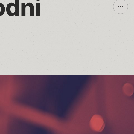
dní 
Toggle
additio
sharin
option