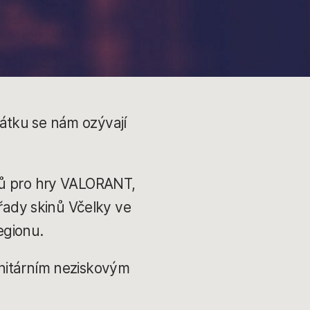
očátku se nám ozývají
ssů pro hry VALORANT,
 řady skinů Včelky ve
egionu.
anitárním neziskovým