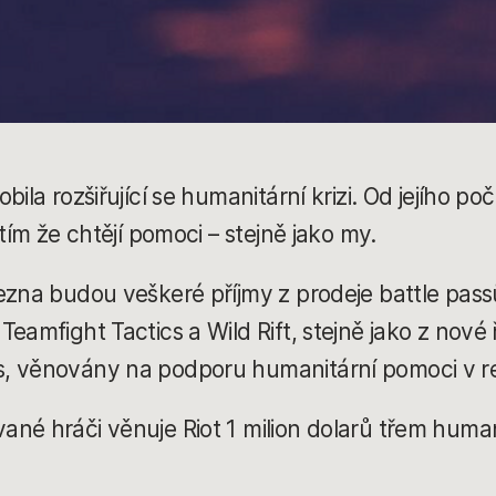
bila rozšiřující se humanitární krizi. Od jejího p
 tím že chtějí pomoci – stejně jako my.
řezna budou veškeré příjmy z prodeje battle pa
eamfight Tactics a Wild Rift, stejně jako z nové
, věnovány na podporu humanitární pomoci v r
ané hráči věnuje Riot 1 milion dolarů třem hum