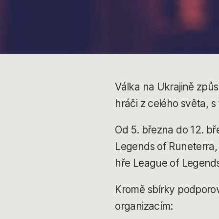
Válka na Ukrajině způso
hráči z celého světa, s
Od 5. března do 12. b
Legends of Runeterra, T
hře League of Legends
Kromě sbírky podporov
organizacím: