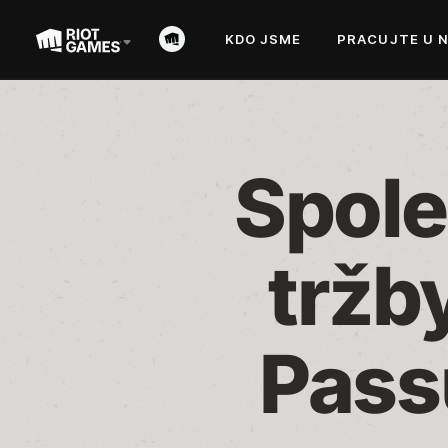
KDO JSME
PRACUJTE U 
Spole
tržby
Pass