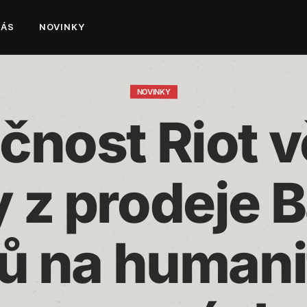
NÁS
NOVINKY
NOVINKY
čnost Riot v
 z prodeje Ba
ů na humanit