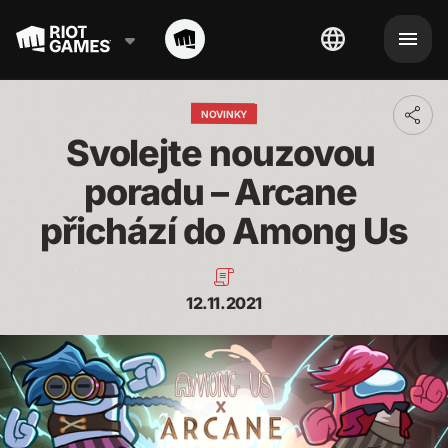
NOVINKY
Toggl
addit
Svolejte nouzovou 
shari
optio
poradu – Arcane 
přichází do Among Us
12.11.2021