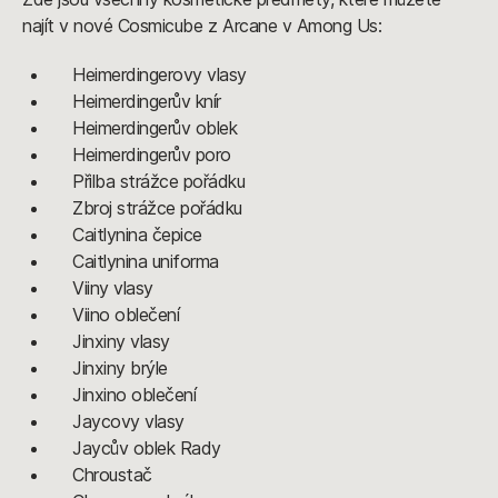
najít v nové Cosmicube z Arcane v Among Us:
Heimerdingerovy vlasy
Heimerdingerův knír
Heimerdingerův oblek
Heimerdingerův poro
Přilba strážce pořádku
Zbroj strážce pořádku
Caitlynina čepice
Caitlynina uniforma
Viiny vlasy
Viino oblečení
Jinxiny vlasy
Jinxiny brýle
Jinxino oblečení
Jaycovy vlasy
Jaycův oblek Rady
Chroustač