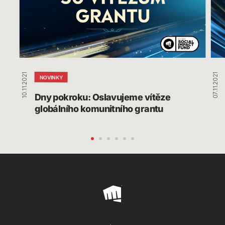
globálního
komunitního
grantu
10.11.2021
07.11.2021
NOVINKY
Dny pokroku: Oslavujeme vítěze 
globálního komunitního grantu
Riot
Games