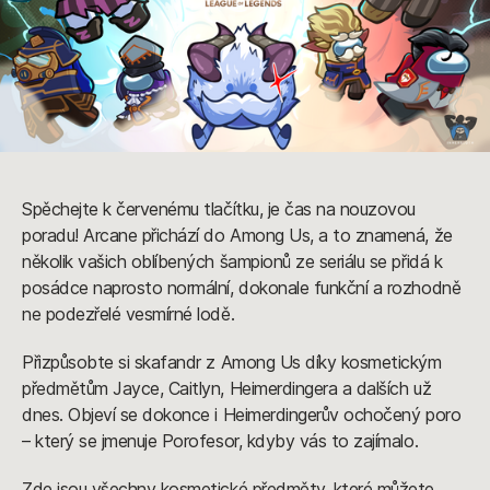
Spěchejte k červenému tlačítku, je čas na nouzovou
poradu! Arcane přichází do Among Us, a to znamená, že
několik vašich oblíbených šampionů ze seriálu se přidá k
posádce naprosto normální, dokonale funkční a rozhodně
ne podezřelé vesmírné lodě.
Přizpůsobte si skafandr z Among Us díky kosmetickým
předmětům Jayce, Caitlyn, Heimerdingera a dalších už
dnes. Objeví se dokonce i Heimerdingerův ochočený poro
– který se jmenuje Porofesor, kdyby vás to zajímalo.
Zde jsou všechny kosmetické předměty, které můžete