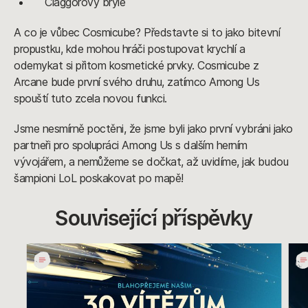
Claggorovy brýle
A co je vůbec Cosmicube? Představte si to jako bitevní
propustku, kde mohou hráči postupovat krychlí a
odemykat si přitom kosmetické prvky. Cosmicube z
Arcane bude první svého druhu, zatímco Among Us
spouští tuto zcela novou funkci.
Jsme nesmírně poctěni, že jsme byli jako první vybráni jako
partneři pro spolupráci Among Us s dalším herním
vývojářem, a nemůžeme se dočkat, až uvidíme, jak budou
šampioni LoL poskakovat po mapě!
Související příspěvky
Dny
Užij
pokroku:
si
Oslavujeme
Dny
vítěze
pokr