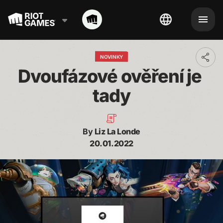
NOVINKY
Toggl
addit
Dvoufázové ověření je 
shari
optio
tady
By
Liz La Londe
20.01.2022