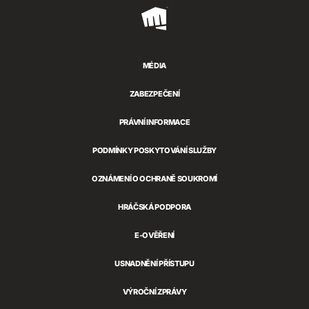
Riot
Games
MÉDIA
ZABEZPEČENÍ
PRÁVNÍ INFORMACE
PODMÍNKY POSKYTOVÁNÍ SLUŽBY
OZNÁMENÍ O OCHRANĚ SOUKROMÍ
HRÁČSKÁ PODPORA
E-OVĚŘENÍ
USNADNĚNÍ PŘÍSTUPU
VÝROČNÍ ZPRÁVY