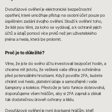
Dvoufázové ověření je elektronické bezpečnostní
opatření, které umožňuje přístup na osobní účet pouze po
úspěšném zadání dvojího ověření. Slouží k ověření toho,
že lidé jsou těmi, za koho se vydávají, a k ochraně jejich
účtů a údajů pomocí více prvků než jen uživatelského
jména a hesla, která lze prolomit.
Proč je to důležité?
Víme, že jste do svého účtu investovali bezpočet hodin, a
chceme mít jistotu, že veškerá vaše dřina je ochráněna
před potenciálními hrozbami. Když povolíte 2FA, budete
chránit své heslo, platební údaje a samozřejmě i vaše
šampiony a kolekce. Přestože je tato funkce dobrovolná,
doporučujeme všem hráčům, aby si 2FA zapnuli a získali
tak dodatečnou úroveň ochrany a klidu.
Dvoufázové ověření je nyní dostupné hráčům, kteří