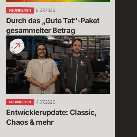
16.07.2026
NEUIGKEITEN
Durch das „Gute Tat“-Paket 
gesammelter Betrag 
Entwicklerupdate:
Classic,
Chaos
&
mehr
14.07.2026
NEUIGKEITEN
Entwicklerupdate: Classic, 
Chaos & mehr