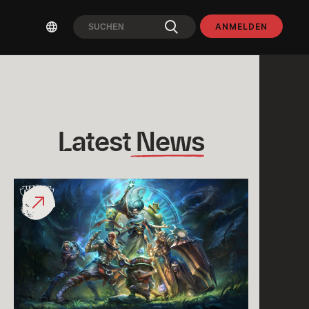
ANMELDEN
Latest
 News
Zurück
zu
League
Classic