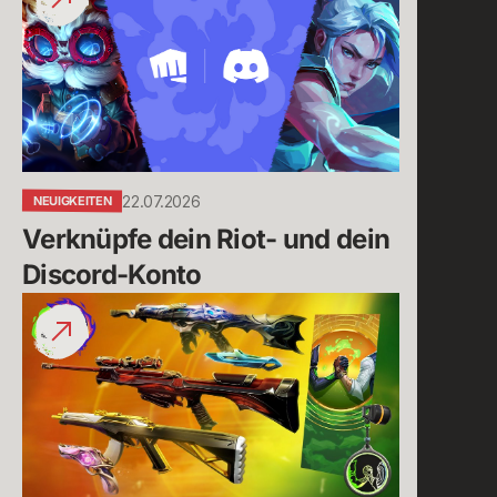
Riot-
und
dein
Discord-
Konto
22.07.2026
NEUIGKEITEN
Verknüpfe dein Riot- und dein 
Discord-Konto
Durch
das
„Gute
Tat“-
Paket
gesammelter
Betrag