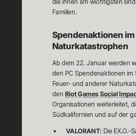
die ihnen am wichtigsten sind:
Familien.
Spendenaktionen im S
Naturkatastrophen
Ab dem 22. Januar werden w
den PC Spendenaktionen im S
Feuer- und anderer Naturkata
den
Riot Games Social Impa
Organisationen weiterleitet, d
Südkalifornien und auf der g
VALORANT:
Die EX.O.-S