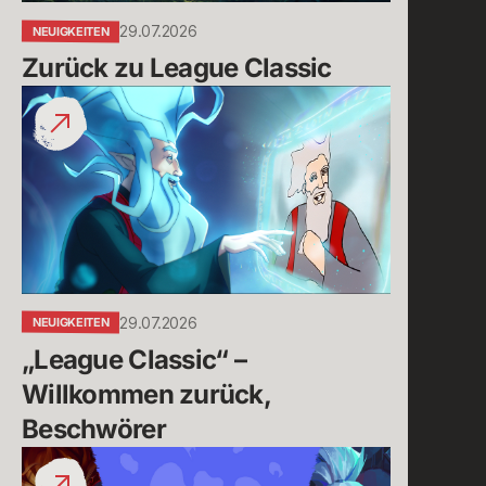
29.07.2026
NEUIGKEITEN
Zurück zu League Classic
„League
Classic“
–
Willkommen
zurück,
Beschwörer
29.07.2026
NEUIGKEITEN
„League Classic“ – 
Willkommen zurück, 
Beschwörer
Verknüpfe
dein