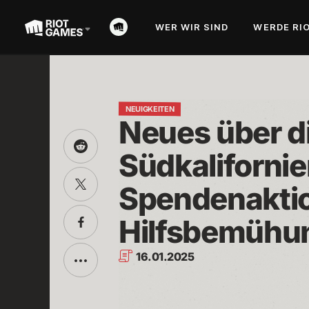
WER WIR SIND
WERDE RI
NEUIGKEITEN
Neues über di
Share
Südkalifornie
this
on
Über
Reddit
Spendenaktion
Twitter
teilen
Hilfsbemühu
Über
Facebook
teilen
16.01.2025
Toggle
additional
sharing
options