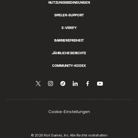
NUTZUNGSBEDINGUNGEN
SPIELER-SUPPORT
E-VERIFY
BARRIEREFREIHEIT
JÄHRLICHE BERICHTE
COMMUNITY-KODEX
Folge
Follow
Follow
Über
Folge
Auf
YouTube
uns
us
us
LinkedIn
uns
ansehen
auf
on
on
teilen
auf
Twitter
Instagram
Tiktok
Facebook
Cookie-Einstellungen
© 2026 Riot Games, Inc. Alle Rechte vorbehalten