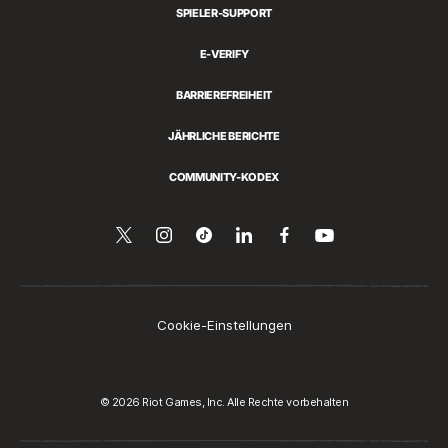
SPIELER-SUPPORT
E-VERIFY
BARRIEREFREIHEIT
JÄHRLICHE BERICHTE
COMMUNITY-KODEX
Folge
Follow
Follow
Über
Folge
Auf
YouTube
uns
us
us
LinkedIn
uns
ansehen
auf
on
on
teilen
auf
Twitter
Instagram
Tiktok
Facebook
Cookie-Einstellungen
© 2026 Riot Games, Inc. Alle Rechte vorbehalten