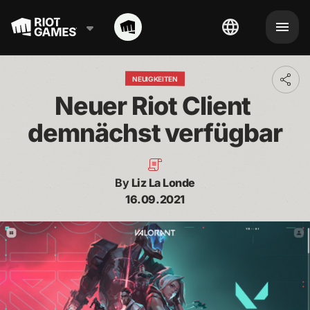
NEUIGKEITEN
Toggl
addit
Neuer Riot Client 
shari
optio
demnächst verfügbar
By
Liz La Londe
16.09.2021